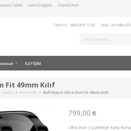
Sipariş Takibi
İade/Değişim
Orjinal Ürün
Telefon : 0850 850 73 82
Mail : info@buff
ksesuar
İLETİŞİM
m Fit 49mm Kılıf
Watch
Watch Kılıf
Buff Watch Ultra Slim Fit 49mm Kılıf
799,00
Ultra İnce | Çizilmeye Karşı Ko