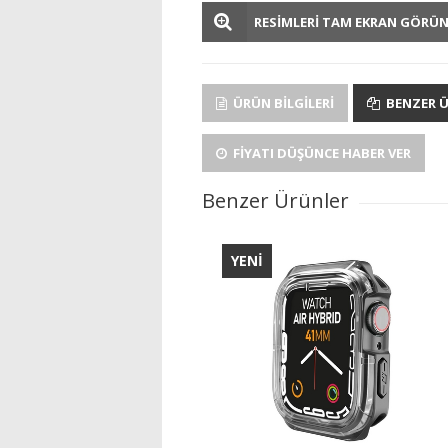
RESİMLERİ TAM EKRAN GÖRÜ
ÜRÜN BILGILERI
BENZER 
FIYATI DÜŞÜNCE HABER VER
Benzer Ürünler
YENİ