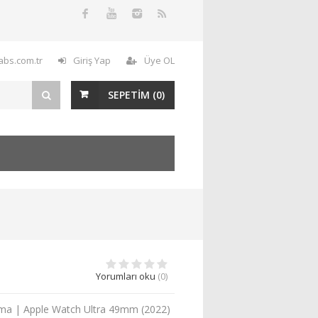
labs.com.tr
Giriş Yap
Üye OL
SEPETİM (
0
)
Yorumları oku
(0)
ruma | Apple Watch Ultra 49mm (2022)