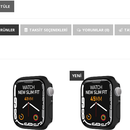
NTÜLE
ÜRÜNLER
TAKSIT SEÇENEKLERI
YORUMLAR (0)
TAV
YENİ