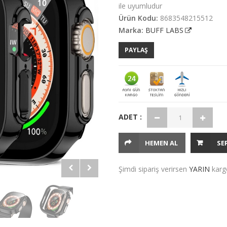
ile uyumludur
Ürün Kodu:
8683548215512
Marka:
BUFF LABS
PAYLAŞ
ADET :
HEMEN AL
SE
Şimdi sipariş verirsen
YARIN
karg