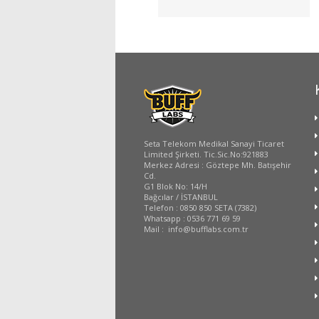
Seta Telekom Medikal Sanayi Ticaret
Limited Şirketi. Tic.Sic.No:921883
Merkez Adresi : Göztepe Mh. Batışehir
Cd.
G1 Blok No: 14/H
Bağcılar / İSTANBUL
Telefon : 0850 850 SETA (7382)
Whatsapp : 0536 771 69 59
Mail : info@bufflabs.com.tr