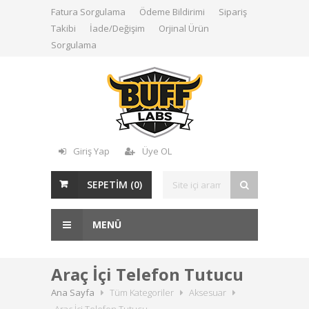
Fatura Sorgulama
Ödeme Bildirimi
Sipariş
Takibi
İade/Değişim
Orjinal Ürün
Sorgulama
Giriş Yap
Üye OL
SEPETİM (
0
)
MENÜ
Araç İçi Telefon Tutucu
Ana Sayfa
Tüm Kategoriler
Aksesuar