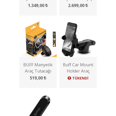
Manyetik Araç
Wireless Şarj
1.349,00
2.699,00
Tutucu
Cihazı BL32
BUFF Manyetik
Buff Car Mount
Araç Tutacağı
Holder Araç
Tutucu
519,00
TÜKENDİ