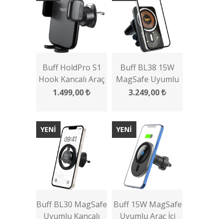
Buff HoldPro S1
Buff BL38 15W
Hook Kancalı Araç
MagSafe Uyumlu
içi Telefon Tutucu
Araç İçi Wireless
1.499,00
3.249,00
Şarj Cihazı
YENİ
YENİ
Buff BL30 MagSafe
Buff 15W MagSafe
Uyumlu Kancalı
Uyumlu Araç İçi