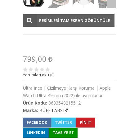
RESİMLERİ TAM EKRAN GÖRÜNTÜLE
799,00
Yorumları oku
(0)
Ultra İnce | Çizilmeye Karşı Koruma | Apple
Watch Ultra 49mm (2022) ile uyumludur
Ürün Kodu:
8683548215512
Marka:
BUFF LABS
FACEBOOK
TWITTER
PIN IT
LINKEDIN
TAVSİYE ET