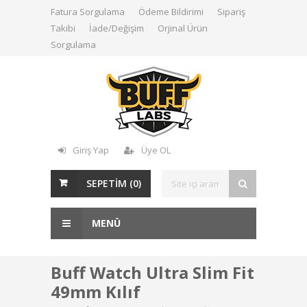
Fatura Sorgulama
Ödeme Bildirimi
Sipariş
Takibi
İade/Değişim
Orjinal Ürün
Sorgulama
Giriş Yap
Üye OL
SEPETİM (
0
)
MENÜ
Buff Watch Ultra Slim Fit
49mm Kılıf