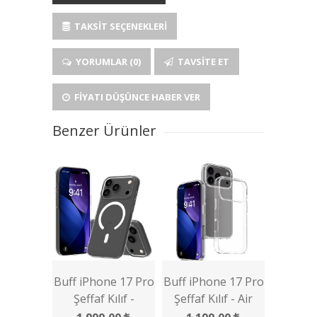
TAKSIT SEÇENEKLERI
YORUMLAR (0)
TAVSITE ET
FIYATI DÜŞÜNCE HABER VER
Benzer Ürünler
Buff iPhone 17 Pro
Buff iPhone 17 Pro
Şeffaf Kılıf -
Şeffaf Kılıf - Air
Magsafe Air Fit
Hybrid Serisi