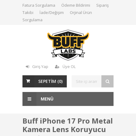
Fatura Sorgulama
Ödeme Bildirimi
Sipariş
Takibi
İade/Değişim
Orjinal Ürün
Sorgulama
Giriş Yap
Üye OL
SEPETİM (
0
)
MENÜ
Buff iPhone 17 Pro Metal
Kamera Lens Koruyucu