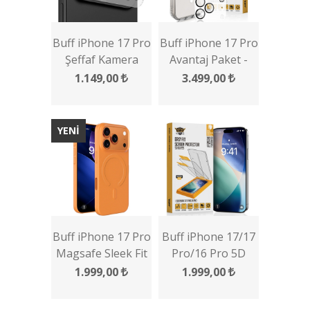
Buff iPhone 17 Pro
Buff iPhone 17 Pro
Şeffaf Kamera
Avantaj Paket -
Lens Koruyucu
MagSafe Kılıf +
1.149,00
3.499,00
Ekran Koruyucu +
Lens Koruyucu
YENİ
Buff iPhone 17 Pro
Buff iPhone 17/17
Magsafe Sleek Fit
Pro/16 Pro 5D
Kılıf
Glass EasyFit
1.999,00
1.999,00
Multipack 2 Adet
Ekran Koruyucu