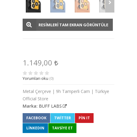
RESİMLERİ TAM EKRAN GÖRÜNTÜLE
1.149,00
Yorumları oku
(0)
Metal Çerçeve | 9h Tamperli Cam | Türkiye
Official Store
Marka:
BUFF LABS
FACEBOOK
TWITTER
PIN IT
LINKEDIN
TAVSİYE ET