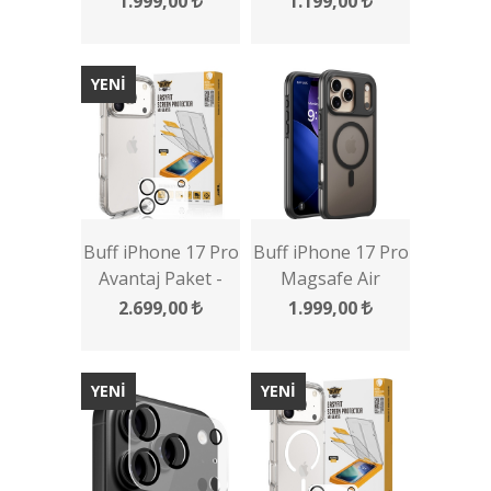
1.999,00
1.199,00
Serisi
YENİ
Buff iPhone 17 Pro
Buff iPhone 17 Pro
Avantaj Paket -
Magsafe Air
Şeffaf Kılıf + Ekran
Bumper Kılıf
2.699,00
1.999,00
Koruyucu + Lens
Koruyucu
YENİ
YENİ