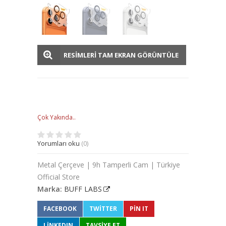
RESİMLERİ TAM EKRAN GÖRÜNTÜLE
Çok Yakında..
Yorumları oku
(0)
Metal Çerçeve | 9h Tamperli Cam | Türkiye
Official Store
Marka:
BUFF LABS
FACEBOOK
TWITTER
PIN IT
LINKEDIN
TAVSİYE ET