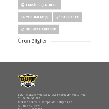
TAKSIT SEÇENEKLERI
YORUMLAR (0)
TAVSITE ET
GELINCE HABER VER
Ürün Bilgileri
Seta Telekom Medikal Sanayi Ticaret Limited Şirketi.
Tic.Sic.No:921883
Merkez Adresi : Göztepe Mh. Batışehir Cd.
G1 Blok No: 14/H