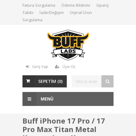
Fatura Sorgulama
Ödeme Bildirimi
Sipariş
Takibi
İade/Değişim
Orjinal Ürün
Sorgulama
Giriş Yap
Üye OL
SEPETİM (
0
)
MENÜ
Buff iPhone 17 Pro / 17
Pro Max Titan Metal