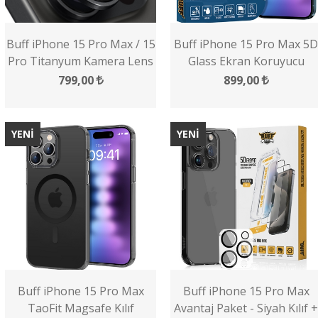
Buff iPhone 15 Pro Max / 15
Buff iPhone 15 Pro Max 5D
Pro Titanyum Kamera Lens
Glass Ekran Koruyucu
Koruyucu
799,00
899,00
YENİ
YENİ
Buff iPhone 15 Pro Max
Buff iPhone 15 Pro Max
TaoFit Magsafe Kılıf
Avantaj Paket - Siyah Kılıf +