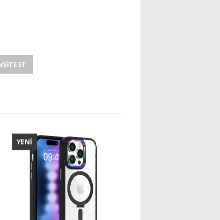
SITE ET
YENİ