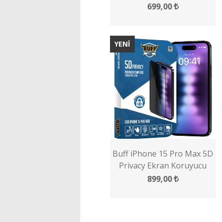
Koruyucu
699,00
YENİ
Buff iPhone 15 Pro Max 5D
Privacy Ekran Koruyucu
899,00