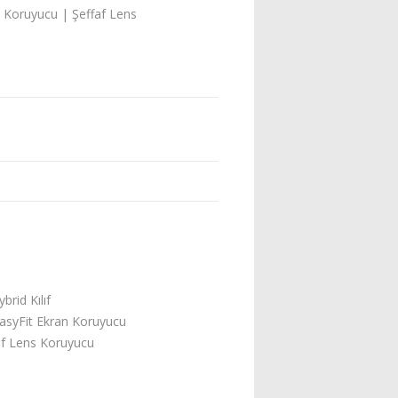
an Koruyucu | Şeffaf Lens
brid Kılıf
asyFit Ekran Koruyucu
af Lens Koruyucu