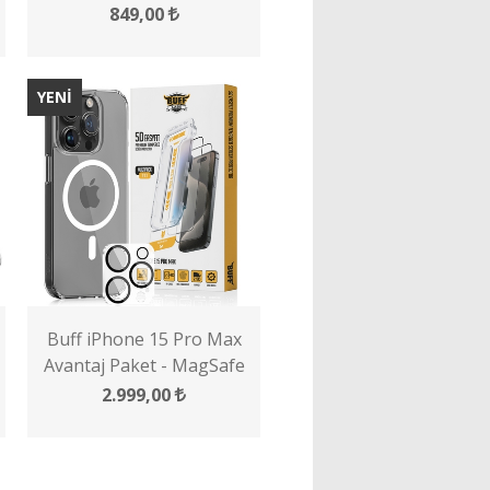
849,00
YENİ
Buff iPhone 15 Pro Max
Avantaj Paket - MagSafe
Kılıf + Ekran Koruyucu +
2.999,00
Lens Koruyucu