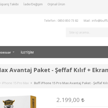
Sipariş Takibi
İade/Değişim
Orjinal Ürün
Telefon : 0850 850 73 82
Mail : info@buff
ksesuar
İLETİŞİM
ax Avantaj Paket - Şeffaf Kılıf + Ekr
iPhone 15 Pro Max
Buff iPhone 15 Pro Max Avantaj Paket - Şeffaf Kı
2.199,00