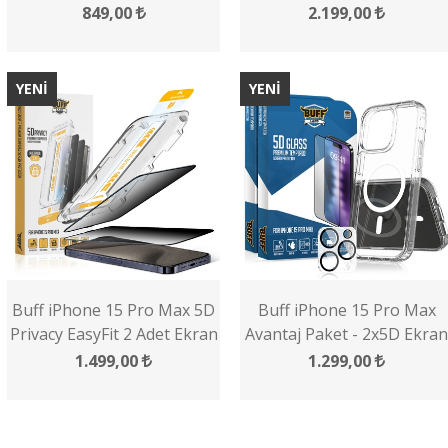
Ekran Koruyucu + Lens
849,00
2.199,00
Koruyucu
YENİ
YENİ
Buff iPhone 15 Pro Max 5D
Buff iPhone 15 Pro Max
Privacy EasyFit 2 Adet Ekran
Avantaj Paket - 2x5D Ekran
Koruyucu
Koruyucu + Magsafe Kılıf +
1.499,00
1.299,00
Lens Koruyucu