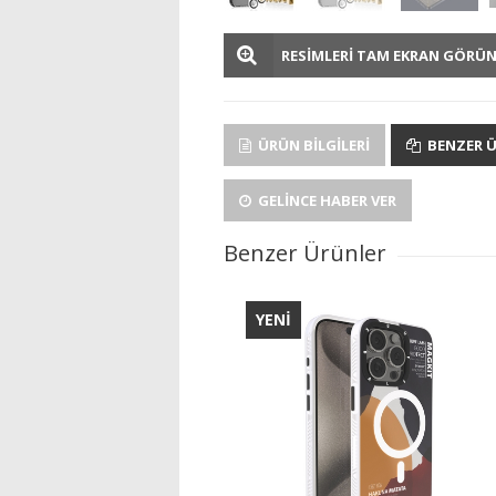
RESİMLERİ TAM EKRAN GÖRÜ
ÜRÜN BILGILERI
BENZER 
GELINCE HABER VER
Benzer Ürünler
YENİ