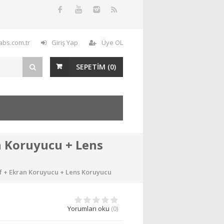
labs.com.tr
Giriş Yap
Üye OL
SEPETİM (
0
)
an Koruyucu + Lens
lıf + Ekran Koruyucu + Lens Koruyucu
Yorumları oku
(0)