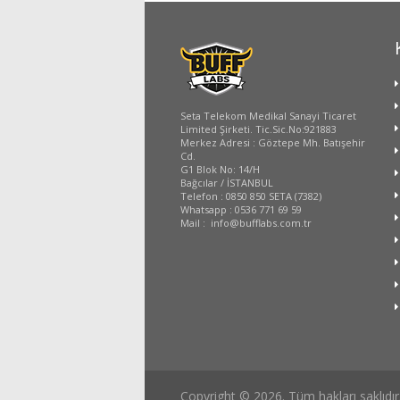
Seta Telekom Medikal Sanayi Ticaret
Limited Şirketi. Tic.Sic.No:921883
Merkez Adresi : Göztepe Mh. Batışehir
Cd.
G1 Blok No: 14/H
Bağcılar / İSTANBUL
Telefon : 0850 850 SETA (7382)
Whatsapp : 0536 771 69 59
Mail : info@bufflabs.com.tr
Copyright © 2026. Tüm hakları saklıdır