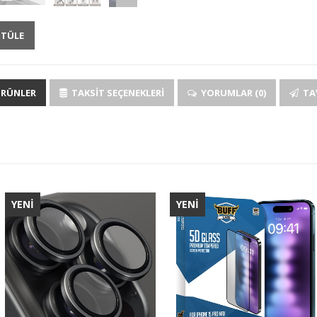
NTÜLE
ÜRÜNLER
TAKSIT SEÇENEKLERI
YORUMLAR (0)
TAV
YENİ
YENİ