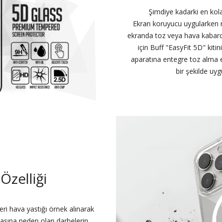
Şimdiye kadarki en kol
Ekran koruyucu uygularken n
ekranda toz veya hava kabarc
için Buff "EasyFit 5D" kiti
aparatına entegre toz alma e
bir şekilde uyg
Özelliği
leri hava yastığı örnek alınarak
lmasına neden olan darbelerin