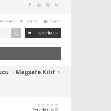
labs.com.tr
Giriş Yap
Üye OL
SEPETİM (
0
)
cu + Magsafe Kılıf +
Yorumları oku
(0)