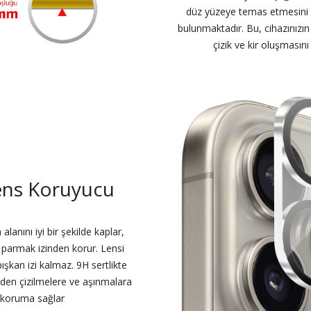
düz yüzeye temas etmesini ö
bulunmaktadır. Bu, cihazınızı
çizik ve kir oluşmasın
ens Koruyucu
nını iyi bir şekilde kaplar,
 parmak izinden korur. Lensi
şkan izi kalmaz. 9H sertlikte
zden çizilmelere ve aşınmalara
 koruma sağlar