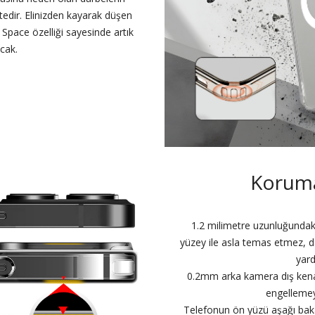
edir. Elinizden kayarak düşen
 Space özelliği sayesinde artık
cak.
Korum
1.2 milimetre uzunluğundaki 
yüzey ile asla temas etmez, d
yard
0.2mm arka kamera dış kenar
engellemey
Telefonun ön yüzü aşağı baka