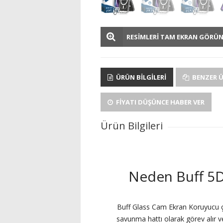
RESİMLERİ TAM EKRAN GÖRÜ
ÜRÜN BILGILERI
BENZER 
FIYATI DÜŞÜNCE HABER VER
Ürün Bilgileri
Neden Buff 5D
Buff Glass Cam Ekran Koruyucu çiz
savunma hattı olarak görev alır v