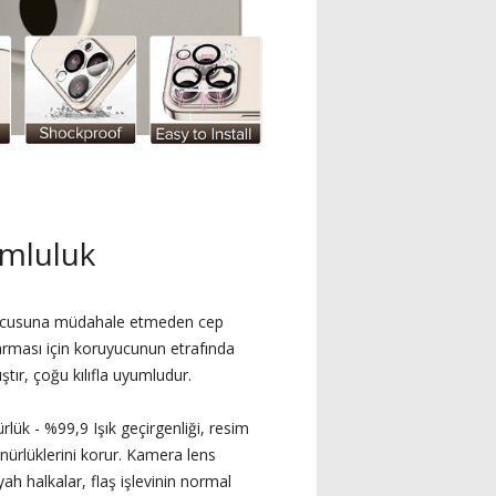
mluluk
uyucusuna müdahale etmeden cep
arması için koruyucunun etrafında
ştır, çoğu kılıfla uyumludur.
lük - %99,9 Işık geçirgenliği, resim
ünürlüklerini korur. Kamera lens
ah halkalar, flaş işlevinin normal