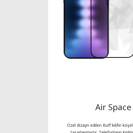
Air Space 
Özel dizayn edilen Buff kılıfın köşe
tasarlanmıştır. Telefonların kırı