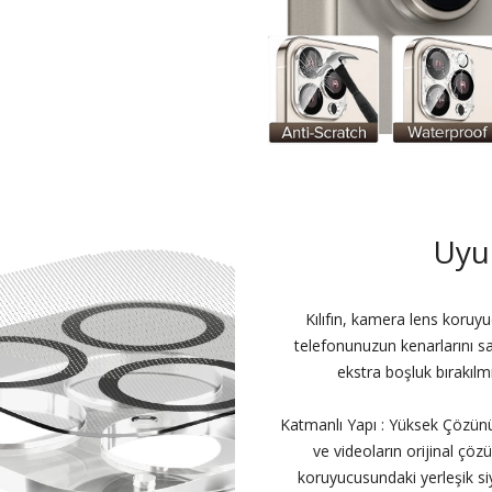
Uyu
Kılıfın, kamera lens kor
telefonunuzun kenarlarını s
ekstra boşluk bırakılmı
Katmanlı Yapı : Yüksek Çözünür
ve videoların orijinal çöz
koruyucusundaki yerleşik siy