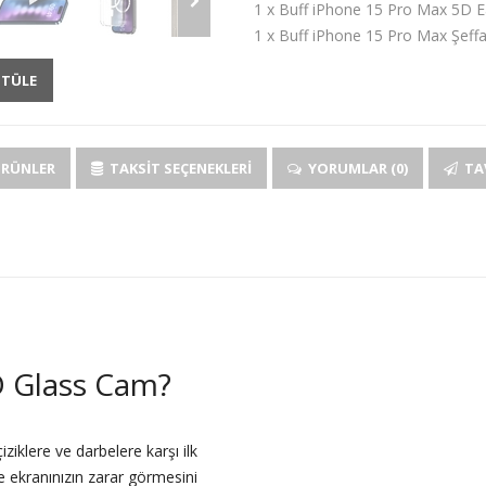
1 x Buff iPhone 15 Pro Max 5D E
1 x Buff iPhone 15 Pro Max Şeff
NTÜLE
ÜRÜNLER
TAKSIT SEÇENEKLERI
YORUMLAR (0)
TAV
 Glass Cam?
iklere ve darbelere karşı ilk
e ekranınızın zarar görmesini