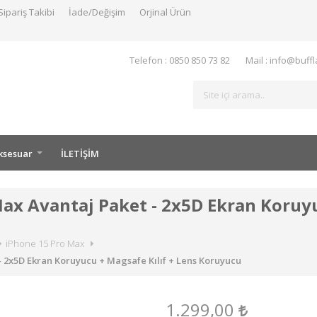
Sipariş Takibi
İade/Değişim
Orjinal Ürün
Telefon : 0850 850 73 82
Mail : info@buff
ksesuar
İLETİŞİM
Max Avantaj Paket - 2x5D Ekran Koruyu
iPhone 15 Pro Max
- 2x5D Ekran Koruyucu + Magsafe Kılıf + Lens Koruyucu
1.299,00