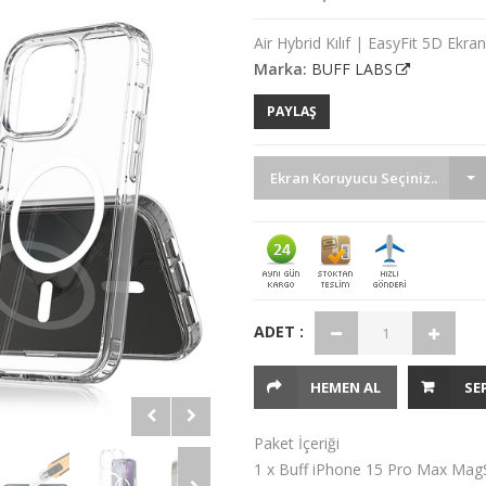
Air Hybrid Kılıf | EasyFit 5D Ekr
Marka:
BUFF LABS
PAYLAŞ
Ekran Koruyucu Seçiniz..
ADET :
HEMEN AL
SE
Paket İçeriği
1 x Buff iPhone 15 Pro Max MagSa