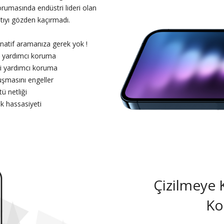
rumasında endüstri lideri olan
ntıyı gözden kaçırmadı.
ernatif aramanıza gerek yok !
yi yardımcı koruma
iyi yardımcı koruma
uşmasını engeller
tü netliği
k hassasiyeti
Çizilmeye 
Ko