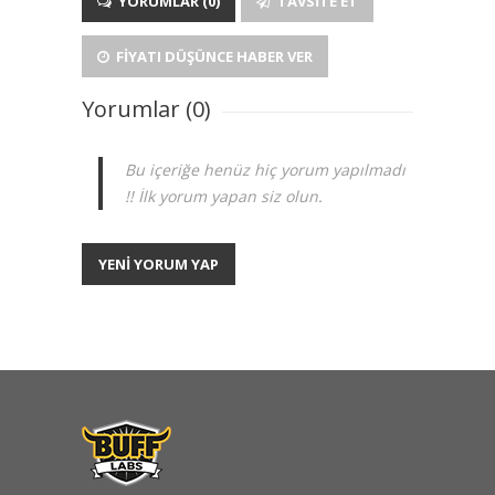
YORUMLAR (0)
TAVSITE ET
FIYATI DÜŞÜNCE HABER VER
Yorumlar (0)
Bu içeriğe henüz hiç yorum yapılmadı
!! İlk yorum yapan siz olun.
YENİ YORUM YAP