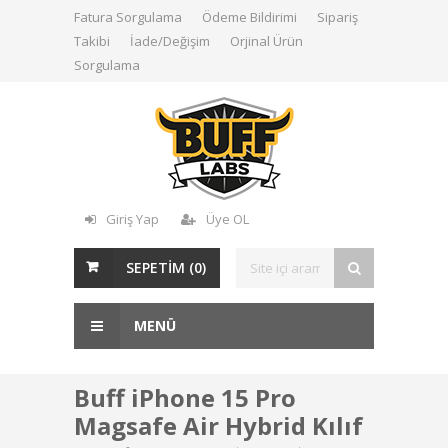
Fatura Sorgulama
Ödeme Bildirimi
Sipariş
Takibi
İade/Değişim
Orjinal Ürün
Sorgulama
Giriş Yap
Üye OL
SEPETİM (
0
)
MENÜ
Buff iPhone 15 Pro
Magsafe Air Hybrid Kılıf