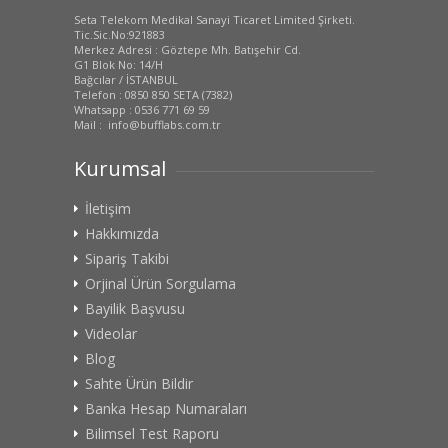
Seta Telekom Medikal Sanayi Ticaret Limited Şirketi.
Tic.Sic.No:921883
Merkez Adresi : Göztepe Mh. Batışehir Cd.
G1 Blok No: 14/H
Bağcılar / İSTANBUL
Telefon : 0850 850 SETA (7382)
Whatsapp : 0536 771 69 59
Mail : info@bufflabs.com.tr
Kurumsal
İletişim
Hakkımızda
Sipariş Takibi
Orjinal Ürün Sorgulama
Bayilik Başvusu
Videolar
Blog
Sahte Ürün Bildir
Banka Hesap Numaraları
Bilimsel Test Raporu