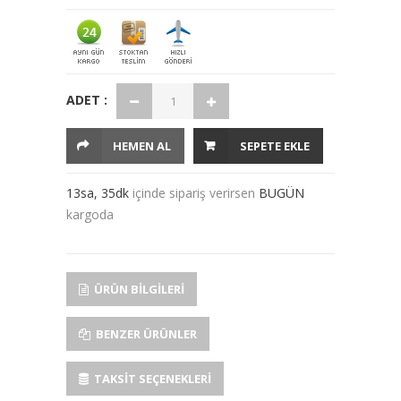
ADET :
HEMEN AL
SEPETE EKLE
13sa, 35dk
içinde sipariş verirsen
BUGÜN
kargoda
ÜRÜN BILGILERI
BENZER ÜRÜNLER
TAKSIT SEÇENEKLERI