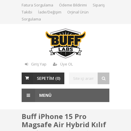
Fatura Sorgulama
Ödeme Bildirimi
Sipariş
Takibi
İade/Değişim
Orjinal Ürün
Sorgulama
Giriş Yap
Üye OL
SEPETİM (
0
)
MENÜ
Buff iPhone 15 Pro
Magsafe Air Hybrid Kılıf