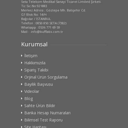
Seta Telekom Medikal Sanayi Ticaret Limited Şirketi.
Tic.Sic.No:921883
Merkez Adresi : Göztepe Mh. Batışehir Cd.
G1 Blok No: 14/H
Bağcılar / İSTANBUL
Telefon : 0850 850 SETA (7382)
Whatsapp : 0536 771 69 59
Mail : info@bufflabs.com.tr
Kurumsal
İletişim
Hakkımızda
Sipariş Takibi
Orjinal Ürün Sorgulama
Bayilik Başvusu
Videolar
Blog
Sahte Ürün Bildir
Banka Hesap Numaraları
Bilimsel Test Raporu
Site Haritası