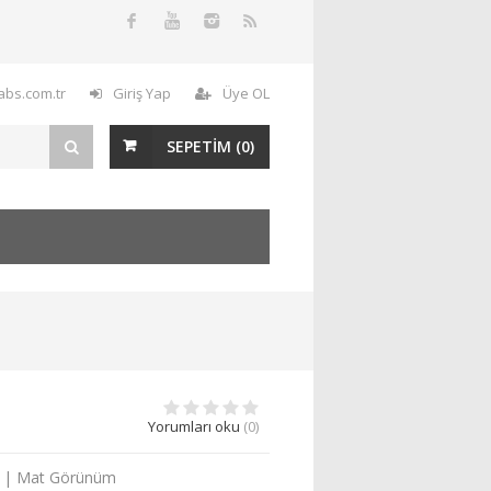
labs.com.tr
Giriş Yap
Üye OL
SEPETİM (
0
)
Yorumları oku
(0)
nce | Mat Görünüm