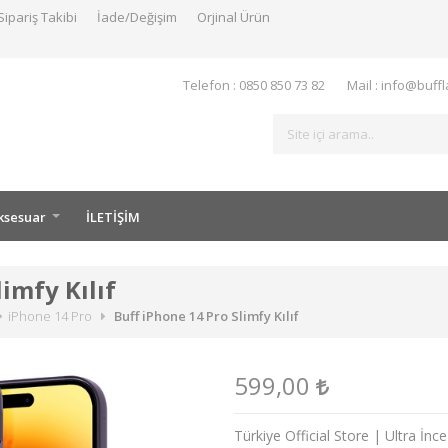
Sipariş Takibi
İade/Değişim
Orjinal Ürün
Telefon : 0850 850 73 82
Mail : info@buff
ksesuar
İLETİŞİM
imfy Kılıf
iPhone 14 Pro
Buff iPhone 14 Pro Slimfy Kılıf
599,00
Türkiye Official Store | Ultra İ