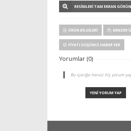
RESİMLERİ TAM EKRAN GÖRÜ
ÜRÜN BILGILERI
BENZER 
FIYATI DÜŞÜNCE HABER VER
Yorumlar (0)
Bu içeriğe henüz hiç yorum yap
YENİ YORUM YAP