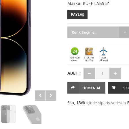
Marka:
BUFF LABS
PAYLAŞ
Renk Seçiniz..
ADET :
HEMEN AL
SE
6sa, 15dk
içinde sipariş verirsen