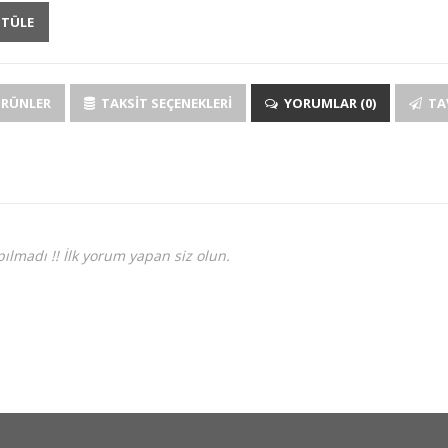
NTÜLE
ÜRÜNLER
TAKSIT SEÇENEKLERI
YORUMLAR (0)
TAV
ılmadı !! İlk yorum yapan siz olun.