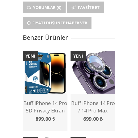
YORUMLAR (0)
TAVSITE ET
FIYATI DÜŞÜNCE HABER VER
Benzer Ürünler
YENİ
YENİ
Buff iPhone 14 Pro
Buff iPhone 14 Pro
5D Privacy Ekran
/ 14 Pro Max
Koruyucu
Diamond Lens
899,00
699,00
Koruyucu