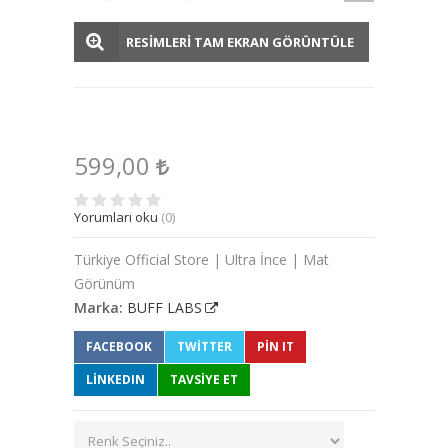
RESİMLERİ TAM EKRAN GÖRÜNTÜLE
599,00
Yorumları oku
(0)
Türkiye Official Store | Ultra İnce | Mat
Görünüm
Marka:
BUFF LABS
FACEBOOK
TWITTER
PIN IT
LINKEDIN
TAVSİYE ET