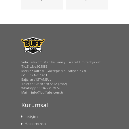
Koruyucu
Seta Telekom Medikal Sanayi Ticaret Limited Şirketi.
Tic.Sic.No:921883
Merkez Adresi : Göztepe Mh. Batışehir Cd.
G1 Blok No: 14/H
Bağcılar / İSTANBUL
Telefon : 0850 850 SETA (7382)
Whatsapp : 0536 771 69 59
Mail : info@bufflabs.com.tr
Kurumsal
İletişim
Hakkımızda