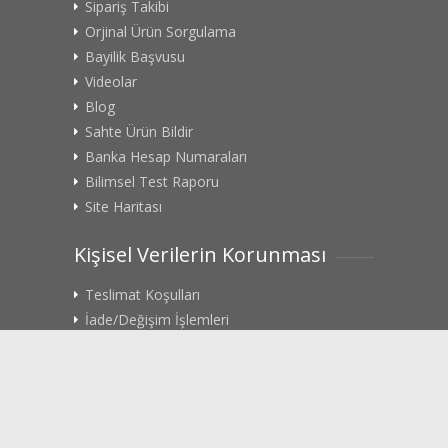
Sipariş Takibi
Orjinal Ürün Sorgulama
Bayilik Başvusu
Videolar
Blog
Sahte Ürün Bildir
Banka Hesap Numaraları
Bilimsel Test Raporu
Site Haritası
Kişisel Verilerin Korunması
Teslimat Koşulları
İade/Değişim İşlemleri
Gizlilik Politikası
Rıza Metni
KVK Başvuru Formu
Sosyal Medya