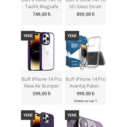
TaoFit Magsafe
5D Glass Ekran
Kılıf
Koruyucu
749,00
899,00
YENİ
YENİ
Buff iPhone 14 Pro
Buff iPhone 14 Pro
New Air Bumper
Avantaj Paket -
Kılıf
2x5D Ekran
599,00
999,00
Koruyucu + Şeffaf
Stokta az var !!
Kılıf + Lens
Koruyucu
YENİ
YENİ