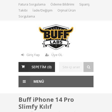
Fatura Sorgulama
Ödeme Bildirimi
Sipariş
Takibi
İade/Değişim
Orjinal Ürün
Sorgulama
Giriş Yap
Üye OL
SEPETİM (
0
)
MENÜ
Buff iPhone 14 Pro
Slimfy Kılıf