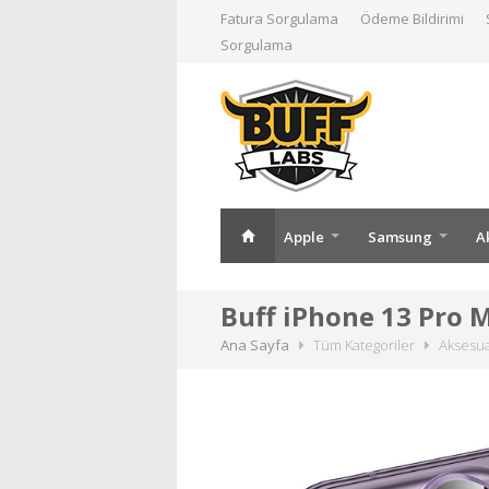
Fatura Sorgulama
Ödeme Bildirimi
Sorgulama
Apple
Samsung
A
Buff iPhone 13 Pro 
Ana Sayfa
Tüm Kategoriler
Aksesu