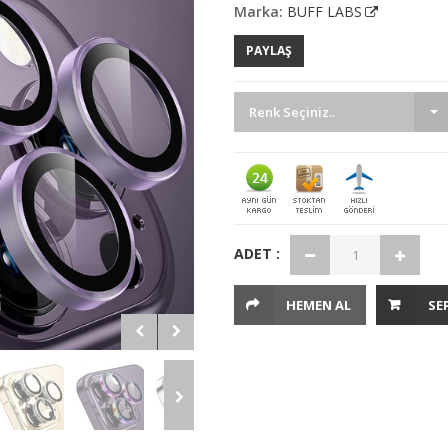
Marka:
BUFF LABS
PAYLAŞ
Renk Seçiniz..
ADET :
HEMEN AL
SE