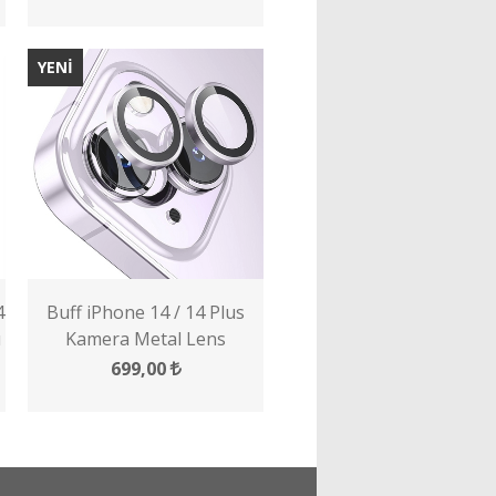
YENİ
4
Buff iPhone 14 / 14 Plus
u
Kamera Metal Lens
Koruyucu
699,00