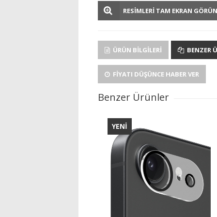
RESİMLERİ TAM EKRAN GÖRÜ
ÜRÜN BILGILERI
BENZER 
FIYATI DÜŞÜNCE HABER VER
Benzer Ürünler
YENİ