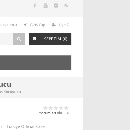
labs.com.tr
Giriş Yap
Üye OL
SEPETİM (
0
)
yucu
ns Koruyucu
Yorumları oku
(0)
| Türkiye Official Store