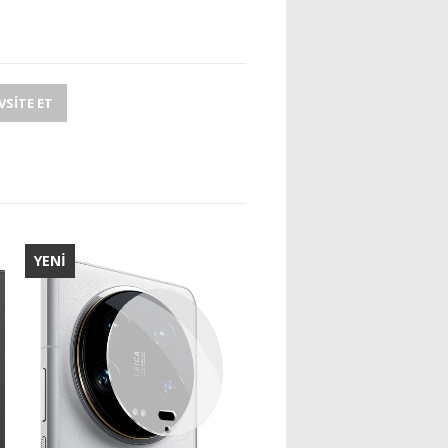
SITE ET
YENİ