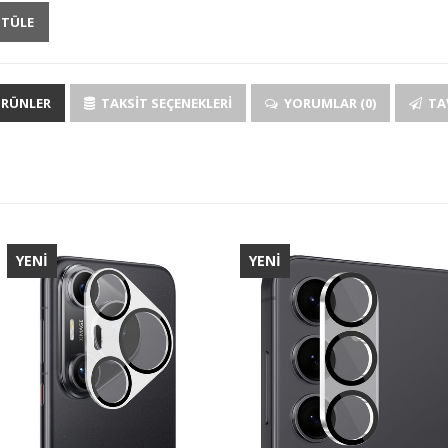
NTÜLE
ÜRÜNLER
TAKSIT SEÇENEKLERI
YORUMLAR (0)
TAV
YENİ
YENİ