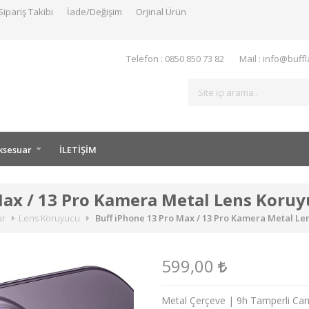
Sipariş Takibi
İade/Değişim
Orjinal Ürün
Telefon : 0850 850 73 82
Mail : info@buff
ksesuar
İLETİŞİM
Max / 13 Pro Kamera Metal Lens Koru
ar
Lens Koruyucu
Buff iPhone 13 Pro Max / 13 Pro Kamera Metal Le
599,00
Metal Çerçeve | 9h Tamperli Cam 