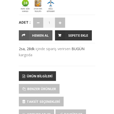
ADET :
HEMEN AL
SEPETE EKLE
2sa, 28dk
içinde sipariş verirsen
BUGÜN
kargoda
ÜRÜN BILGILERI
BENZER ÜRÜNLER
TAKSIT SEÇENEKLERI