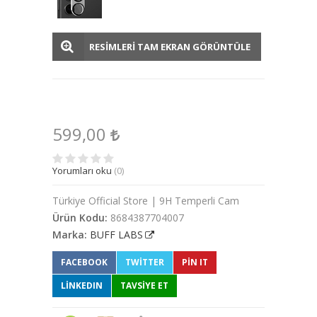
RESİMLERİ TAM EKRAN GÖRÜNTÜLE
599,00
Yorumları oku
(0)
Türkiye Official Store | 9H Temperli Cam
Ürün Kodu:
8684387704007
Marka:
BUFF LABS
FACEBOOK
TWITTER
PIN IT
LINKEDIN
TAVSİYE ET