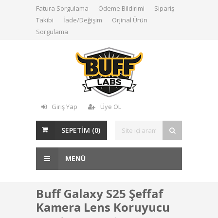
Fatura Sorgulama
Ödeme Bildirimi
Sipariş
Takibi
İade/Değişim
Orjinal Ürün
Sorgulama
Giriş Yap
Üye OL
SEPETİM (
0
)
MENÜ
Buff Galaxy S25 Şeffaf
Kamera Lens Koruyucu