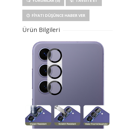
YORUMLAR (0)
TAVSITE ET
FIYATI DÜŞÜNCE HABER VER
Ürün Bilgileri