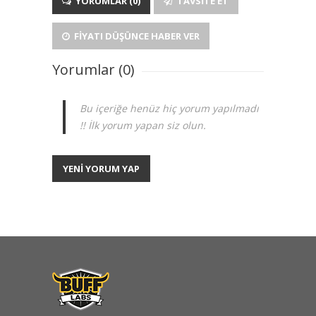
YORUMLAR (0)
TAVSITE ET
FIYATI DÜŞÜNCE HABER VER
Yorumlar (0)
Bu içeriğe henüz hiç yorum yapılmadı
!! İlk yorum yapan siz olun.
YENİ YORUM YAP