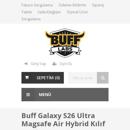
Fatura Sorgulama
Ödeme Bildirimi
Sipariş
Takibi
İade/Değişim
Orjinal Ürün
Sorgulama
Giriş Yap
Üye OL
SEPETİM (
0
)
MENÜ
Buff Galaxy S26 Ultra
Magsafe Air Hybrid Kılıf