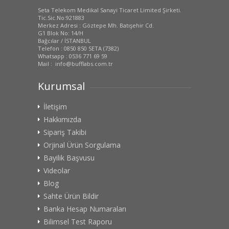
Seta Telekom Medikal Sanayi Ticaret Limited Şirketi.
Tic.Sic.No:921883
Merkez Adresi : Göztepe Mh. Batışehir Cd.
G1 Blok No: 14/H
Bağcılar / İSTANBUL
Telefon : 0850 850 SETA (7382)
Whatsapp : 0536 771 69 59
Mail : info@bufflabs.com.tr
Kurumsal
İletişim
Hakkımızda
Sipariş Takibi
Orjinal Ürün Sorgulama
Bayilik Başvusu
Videolar
Blog
Sahte Ürün Bildir
Banka Hesap Numaraları
Bilimsel Test Raporu