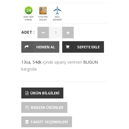
ADET :
HEMEN AL
SEPETE EKLE
13sa, 54dk
içinde sipariş verirsen
BUGÜN
kargoda
ÜRÜN BILGILERI
BENZER ÜRÜNLER
TAKSIT SEÇENEKLERI