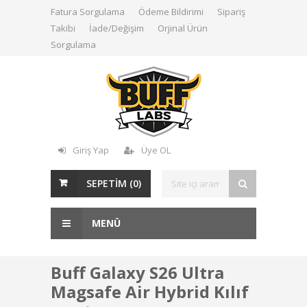
Fatura Sorgulama
Ödeme Bildirimi
Sipariş
Takibi
İade/Değişim
Orjinal Ürün
Sorgulama
Giriş Yap
Üye OL
SEPETİM (
0
)
MENÜ
Buff Galaxy S26 Ultra
Magsafe Air Hybrid Kılıf