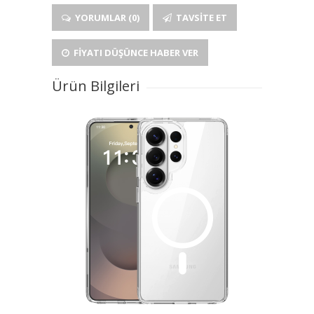
YORUMLAR (0)
TAVSITE ET
FIYATI DÜŞÜNCE HABER VER
Ürün Bilgileri