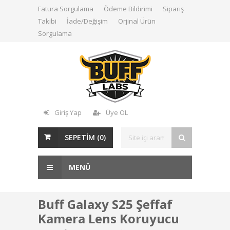
Fatura Sorgulama
Ödeme Bildirimi
Sipariş
Takibi
İade/Değişim
Orjinal Ürün
Sorgulama
Giriş Yap
Üye OL
SEPETİM (
0
)
MENÜ
Buff Galaxy S25 Şeffaf
Kamera Lens Koruyucu