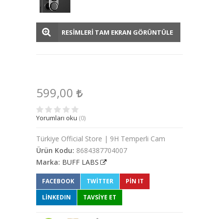
RESİMLERİ TAM EKRAN GÖRÜNTÜLE
599,00
Yorumları oku
(0)
Türkiye Official Store | 9H Temperli Cam
Ürün Kodu:
8684387704007
Marka:
BUFF LABS
FACEBOOK
TWITTER
PIN IT
LINKEDIN
TAVSİYE ET