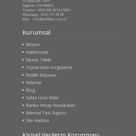
G1 Blok No: 14/H
Bağcılar / İSTANBUL
Telefon : 0850 850 SETA (7382)
Whatsapp : 0536 771 69 59
Mail : info@bufflabs.com.tr
Kurumsal
İletişim
Hakkımızda
Sipariş Takibi
Orjinal Ürün Sorgulama
Bayilik Başvusu
Videolar
Blog
Sahte Ürün Bildir
Banka Hesap Numaraları
Bilimsel Test Raporu
Site Haritası
Kişisel Verilerin Korunması