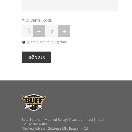
*
Güvenlik Kodu :
İşlemin sonucunu giriniz.
Seta Telekom Medikal Sanayi Ticaret Limited Şirketi.
Tic.Sic.No:921883
Merkez Adresi : Göztepe Mh. Batışehir Cd.