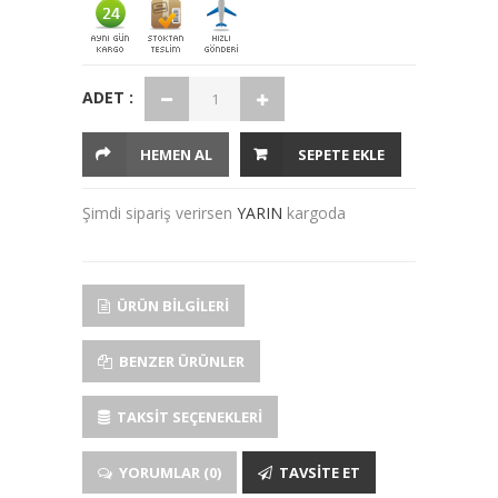
ADET :
HEMEN AL
SEPETE EKLE
Şimdi sipariş verirsen
YARIN
kargoda
ÜRÜN BILGILERI
BENZER ÜRÜNLER
TAKSIT SEÇENEKLERI
YORUMLAR (0)
TAVSITE ET