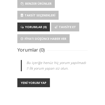
BENZER ÜRÜNLER
TAKSIT SEÇENEKLERI
YORUMLAR (0)
TAVSITE ET
FIYATI DÜŞÜNCE HABER VER
Yorumlar (0)
Bu içeriğe henüz hiç yorum yapılmadı
!! İlk yorum yapan siz olun.
YENİ YORUM YAP