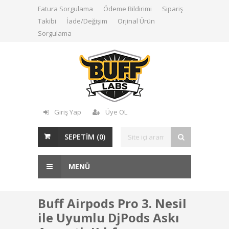
Fatura Sorgulama
Ödeme Bildirimi
Sipariş
Takibi
İade/Değişim
Orjinal Ürün
Sorgulama
Giriş Yap
Üye OL
SEPETİM (
0
)
MENÜ
Buff Airpods Pro 3. Nesil
ile Uyumlu DjPods Askı