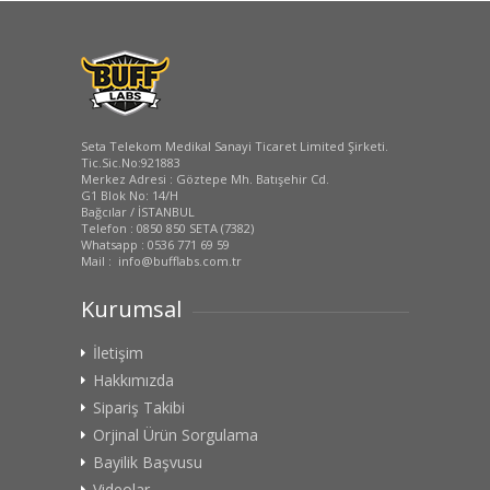
Seta Telekom Medikal Sanayi Ticaret Limited Şirketi.
Tic.Sic.No:921883
Merkez Adresi : Göztepe Mh. Batışehir Cd.
G1 Blok No: 14/H
Bağcılar / İSTANBUL
Telefon : 0850 850 SETA (7382)
Whatsapp : 0536 771 69 59
Mail : info@bufflabs.com.tr
Kurumsal
İletişim
Hakkımızda
Sipariş Takibi
Orjinal Ürün Sorgulama
Bayilik Başvusu
Videolar