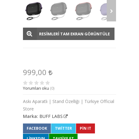
RESİMLERİ TAM EKRAN GÖRÜNTÜLE
999,00
Yorumları oku
(0)
Askı Aparatlı | Stand Özelliği | Türkiye Official
Store
Marka:
BUFF LABS
FACEBOOK
TWITTER
PIN IT
LINKEDIN
TAVSİYE ET