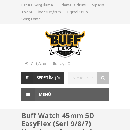
Fatura Sorgulama
Ödeme Bildirimi
Sipariş
Takibi
İade/Değişim
Orjinal Ürün
Sorgulama
Giriş Yap
Üye OL
SEPETİM (
0
)
MENÜ
Buff Watch 45mm 5D
EasyFlex (Seri 9/8/7)