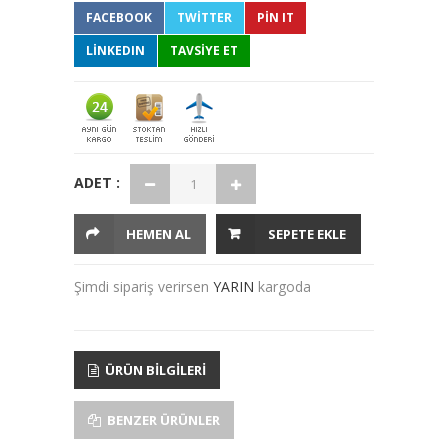
FACEBOOK
TWITTER
PIN IT
LINKEDIN
TAVSİYE ET
ADET :
HEMEN AL
SEPETE EKLE
Şimdi sipariş verirsen
YARIN
kargoda
ÜRÜN BILGILERI
BENZER ÜRÜNLER