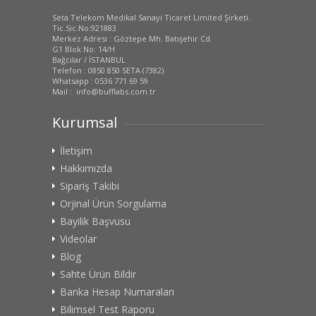
Seta Telekom Medikal Sanayi Ticaret Limited Şirketi.
Tic.Sic.No:921883
Merkez Adresi : Göztepe Mh. Batışehir Cd.
G1 Blok No: 14/H
Bağcılar / İSTANBUL
Telefon : 0850 850 SETA (7382)
Whatsapp : 0536 771 69 59
Mail : info@bufflabs.com.tr
Kurumsal
İletişim
Hakkımızda
Sipariş Takibi
Orjinal Ürün Sorgulama
Bayilik Başvusu
Videolar
Blog
Sahte Ürün Bildir
Banka Hesap Numaraları
Bilimsel Test Raporu