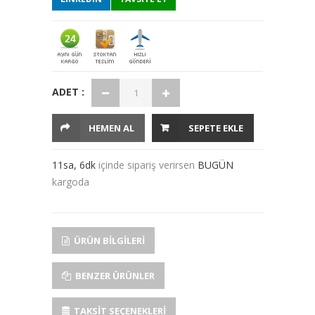
ADET :
HEMEN AL
SEPETE EKLE
11sa, 6dk
içinde sipariş verirsen
BUGÜN
kargoda
ÜRÜN BILGILERI
BENZER ÜRÜNLER
TAKSIT SEÇENEKLERI