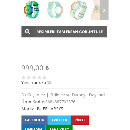
RESİMLERİ TAM EKRAN GÖRÜNTÜLE
999,00
Yorumları oku
(0)
Su Geçirmez | Çizilmez ve Darbeye Dayanıklı
Ürün Kodu:
8684387703376
Marka:
BUFF LABS
FACEBOOK
TWITTER
PIN IT
LINKEDIN
TAVSİYE ET