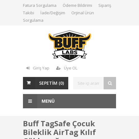
Fatura Sorgulama
Ödeme Bildirimi
Sipariş
Takibi
İade/Değişim
Orjinal Ürün
Sorgulama
Giriş Yap
Üye OL
SEPETİM (
0
)
MENÜ
Buff TagSafe Çocuk
Bileklik AirTag Kılıf