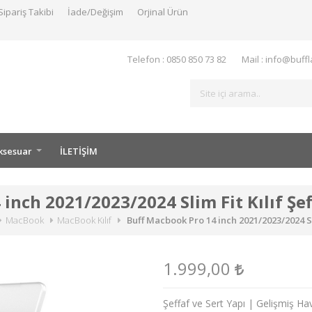
Sipariş Takibi
İade/Değişim
Orjinal Ürün
Telefon : 0850 850 73 82
Mail : info@buff
ksesuar
İLETİŞİM
inch 2021/2023/2024 Slim Fit Kılıf Şef
MacBook
MacBook Kılıf
Buff Macbook Pro 14 inch 2021/2023/2024 Sli
1.999,00
Şeffaf ve Sert Yapı | Gelişmiş Ha