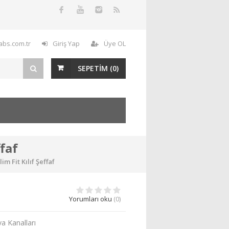
labs.com.tr
Giriş Yap
Üye OL
SEPETİM (
0
)
faf
m Fit Kılıf Şeffaf
Yorumları oku
(0)
va Kanalları