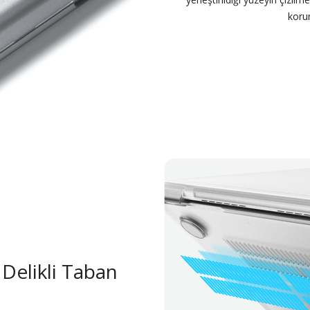
koru
n Delikli Taban