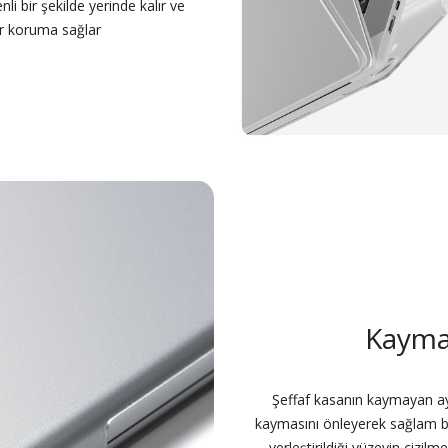
i bir şekilde yerinde kalır ve
lir koruma sağlar
Kaymaz
Şeffaf kasanın kaymayan aya
kaymasını önleyerek sağlam bi
yerleştirildiği yüzeyin çizi