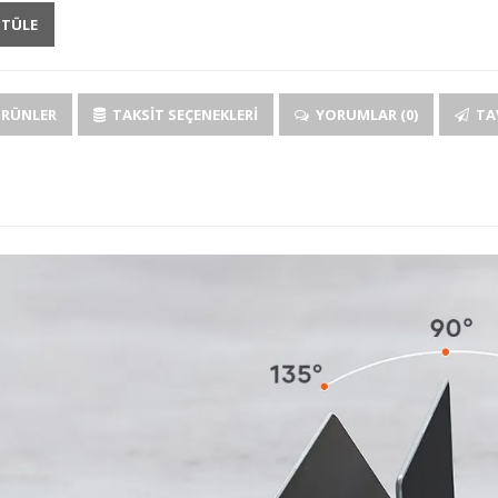
NTÜLE
ÜRÜNLER
TAKSIT SEÇENEKLERI
YORUMLAR (0)
TAV