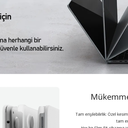
Mükemmel
Tam erişilebilirlik: Özel kes
tam er
Her bir Slim Fit cihazınız 