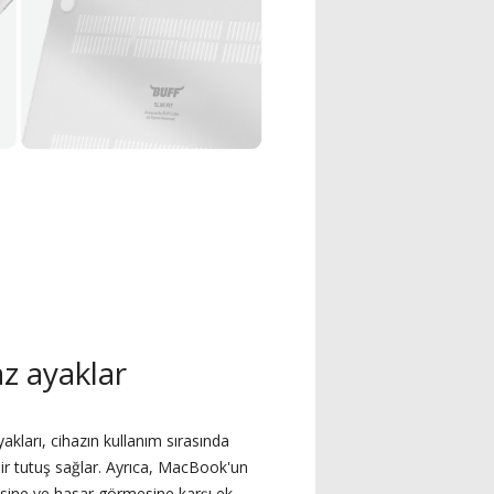
 ayaklar​
kları, cihazın kullanım sırasında
r tutuş sağlar. Ayrıca, MacBook'un
lmesine ve hasar görmesine karşı ek