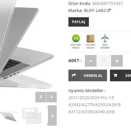
Ürün Kodu:
8684387703437
Marka:
BUFF LABS
PAYLAŞ
ADET :
HEMEN AL
SE
Uyumlu Modeller :
2021/2023/2024 Pro 14"
A2442/A2779/A2992/A2918
A3112/A3185/A340 (M4)