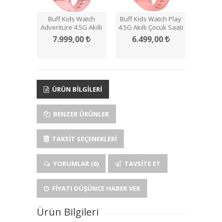
Buff Kids Watch
Buff Kids Watch Play
Adventure 4.5G Akıllı
4.5G Akıllı Çocuk Saati
Çocuk Saati
7.999,00
6.499,00
ÜRÜN BILGILERI
BENZER ÜRÜNLER
TAKSIT SEÇENEKLERI
YORUMLAR (0)
TAVSITE ET
FIYATI DÜŞÜNCE HABER VER
Ürün Bilgileri