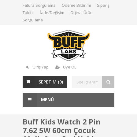
Fatura Sorgulama
Ödeme Bildirimi
Sipariş
Takibi
İade/Değişim
Orjinal Ürün
Sorgulama
Giriş Yap
Üye OL
SEPETİM (
0
)
MENÜ
Buff Kids Watch 2 Pin
7.62 5W 60cm Çocuk