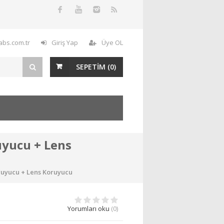
labs.com.tr
Giriş Yap
Üye OL
SEPETİM (
0
)
uyucu + Lens
oruyucu + Lens Koruyucu
Yorumları oku
(0)