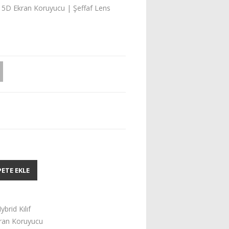
it 5D Ekran Koruyucu | Şeffaf Lens
PETE EKLE
brid Kılıf
kran Koruyucu