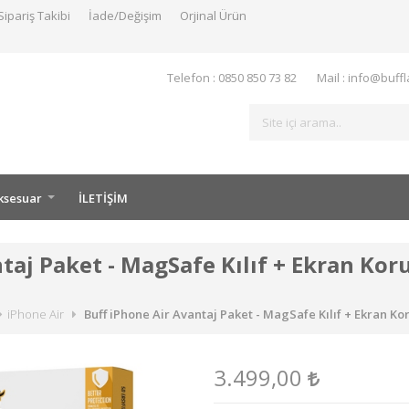
Sipariş Takibi
İade/Değişim
Orjinal Ürün
Telefon : 0850 850 73 82
Mail : info@buff
ksesuar
İLETİŞİM
taj Paket - MagSafe Kılıf + Ekran Kor
iPhone Air
Buff iPhone Air Avantaj Paket - MagSafe Kılıf + Ekran K
3.499,00