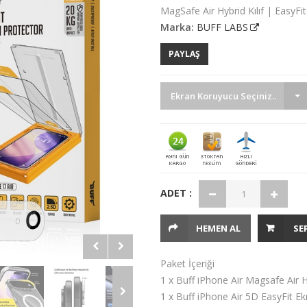
MagSafe Air Hybrid Kılıf | EasyF
Marka:
BUFF LABS
PAYLAŞ
Ekran Koruyucu Seçiniz..
ADET :
HEMEN AL
SE
Paket İçeriği
1 x Buff iPhone Air Magsafe Air Hy
1 x Buff iPhone Air 5D EasyFit E