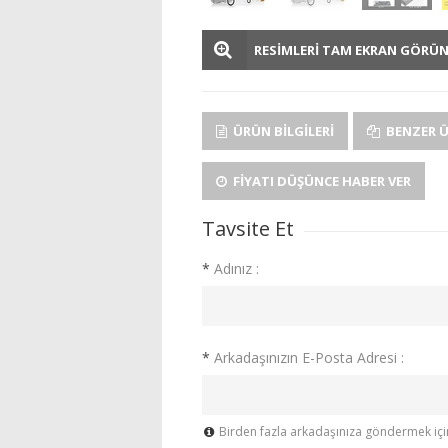
RESİMLERİ TAM EKRAN GÖRÜ
ÜRÜN BILGILERI
BENZER 
FIYATI DÜŞÜNCE HABER VER
Tavsite Et
*
Adınız :
*
Arkadaşınızın E-Posta Adresi :
Birden fazla arkadaşınıza göndermek için 