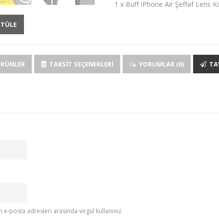
1 x Buff iPhone Air Şeffaf Lens 
NTÜLE
ÜRÜNLER
TAKSIT SEÇENEKLERI
YORUMLAR (0)
TAV
e-posta adresleri arasında virgül kullanınız.