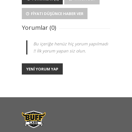
FIYATI DÜŞÜNCE HABER VER
Yorumlar (0)
Bu içeriğe henüz hiç yorum yapılmadı
!! İlk yorum yapan siz olun.
YENİ YORUM YAP