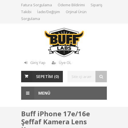
Fatura Sorgulama
Ödeme Bildirimi
Sipariş
Takibi
İade/Değişim
Orjinal Ürün
Sorgulama
Giriş Yap
Üye OL
SEPETİM (
0
)
MENÜ
Buff iPhone 17e/16e
Şeffaf Kamera Lens