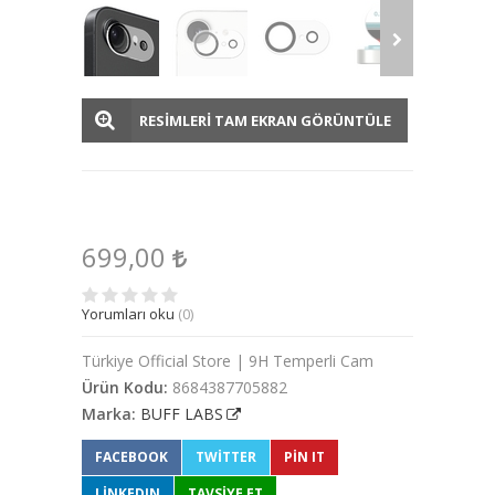
RESİMLERİ TAM EKRAN GÖRÜNTÜLE
699,00
Yorumları oku
(0)
Türkiye Official Store | 9H Temperli Cam
Ürün Kodu:
8684387705882
Marka:
BUFF LABS
FACEBOOK
TWITTER
PIN IT
LINKEDIN
TAVSİYE ET