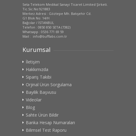
Seta Telekom Medikal Sanayi Ticaret Limited Şirketi.
Tic.Sic.No:921883
Merkez Adresi : Göztepe Mh. Batışehir Cd.
G1 Blok No: 14/H
Bağcılar / İSTANBUL
Telefon : 0850 850 SETA (7382)
Whatsapp : 0536 771 69 59
Mail : info@bufflabs.com.tr
Kurumsal
İletişim
Hakkımızda
Sipariş Takibi
Orjinal Ürün Sorgulama
Bayilik Başvusu
Videolar
Blog
Sahte Ürün Bildir
Banka Hesap Numaraları
Bilimsel Test Raporu