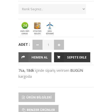
ADET :
HEMEN AL
SEPETE EKLE
7sa, 18dk
içinde sipariş verirsen
BUGÜN
kargoda
ÜRÜN BILGILERI
BENZER ÜRÜNLER