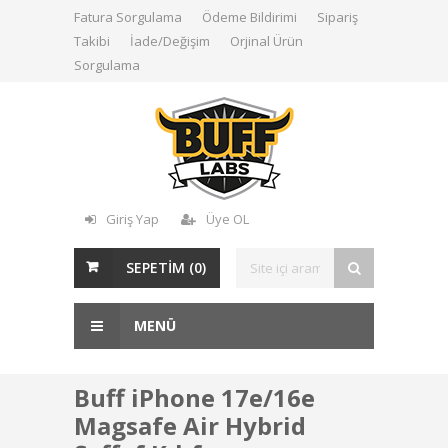
Fatura Sorgulama
Ödeme Bildirimi
Sipariş
Takibi
İade/Değişim
Orjinal Ürün
Sorgulama
Giriş Yap
Üye OL
SEPETİM (
0
)
MENÜ
Buff iPhone 17e/16e
Magsafe Air Hybrid