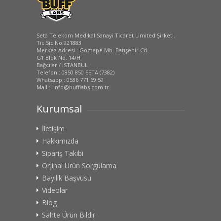
Seta Telekom Medikal Sanayi Ticaret Limited Şirketi.
Tic.Sic.No:921883
Merkez Adresi : Göztepe Mh. Batışehir Cd.
G1 Blok No: 14/H
Bağcılar / İSTANBUL
Telefon : 0850 850 SETA (7382)
Whatsapp : 0536 771 69 59
Mail : info@bufflabs.com.tr
Kurumsal
İletişim
Hakkımızda
Sipariş Takibi
Orjinal Ürün Sorgulama
Bayilik Başvusu
Videolar
Blog
Sahte Ürün Bildir