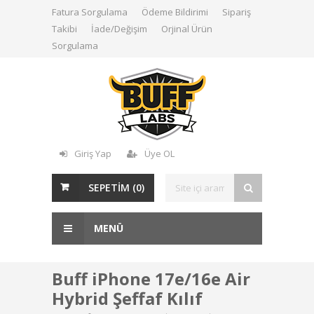
Fatura Sorgulama
Ödeme Bildirimi
Sipariş
Takibi
İade/Değişim
Orjinal Ürün
Sorgulama
Giriş Yap
Üye OL
SEPETİM (
0
)
MENÜ
Buff iPhone 17e/16e Air
Hybrid Şeffaf Kılıf