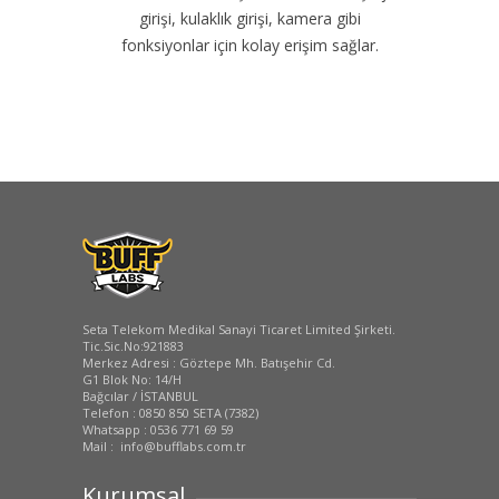
girişi, kulaklık girişi, kamera gibi
fonksiyonlar için kolay erişim sağlar.
Seta Telekom Medikal Sanayi Ticaret Limited Şirketi.
Tic.Sic.No:921883
Merkez Adresi : Göztepe Mh. Batışehir Cd.
G1 Blok No: 14/H
Bağcılar / İSTANBUL
Telefon : 0850 850 SETA (7382)
Whatsapp : 0536 771 69 59
Mail : info@bufflabs.com.tr
Kurumsal