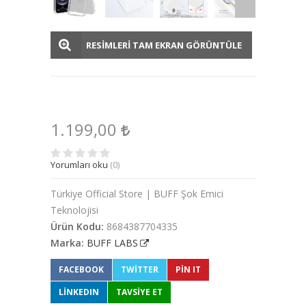
RESİMLERİ TAM EKRAN GÖRÜNTÜLE
1.199,00
Yorumları oku
(0)
Türkiye Official Store | BUFF Şok Emici
Teknolojisi
Ürün Kodu:
8684387704335
Marka:
BUFF LABS
FACEBOOK
TWITTER
PIN IT
LINKEDIN
TAVSİYE ET