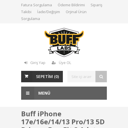
Fatura Sorgulama
Ödeme Bildirimi
Sipariş
Takibi
İade/Değişim
Orjinal Ürün
Sorgulama
Giriş Yap
Üye OL
SEPETİM (
0
)
MENÜ
Buff iPhone
17e/16e/14/13 Pro/13 5D