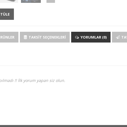
NTÜLE
ÜRÜNLER
TAKSIT SEÇENEKLERI
YORUMLAR (0)
TAV
ılmadı !! İlk yorum yapan siz olun.