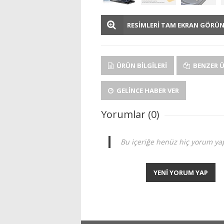
RESİMLERİ TAM EKRAN GÖRÜ
ÜRÜN BILGILERI
BENZER 
GELINCE HABER VER
Yorumlar (0)
Bu içeriğe henüz hiç yorum yap
YENİ YORUM YAP