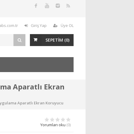
labs.com.tr
Giriş Yap
Üye OL
SEPETİM (
0
)
ama Aparatlı Ekran
 Uygulama Aparatlı Ekran Koruyucu
Yorumları oku
(0)