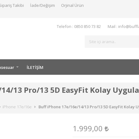
Sipariş Takibi
İade/Değişim
Orjinal Ürün
Telefon : 0850 850 73 82
Mail : info@buff
ksesuar
İLETİŞİM
/14/13 Pro/13 5D EasyFit Kolay Uygul
iPhone 17e/16e
Buff iPhone 17e/16e/14/13 Pro/13 5D EasyFit Kolay
1.999,00