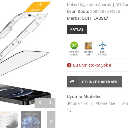
Kolay Uygulama Aparatı | 5D Cam
Ürün Kodu:
8684387704366
Marka:
BUFF LABS
PAYLAŞ
Bu ürün stokta yok !!
GELINCE HABER VER
Uyumlu Modeller
iPhone 17e | iPhone 16e | iP
13