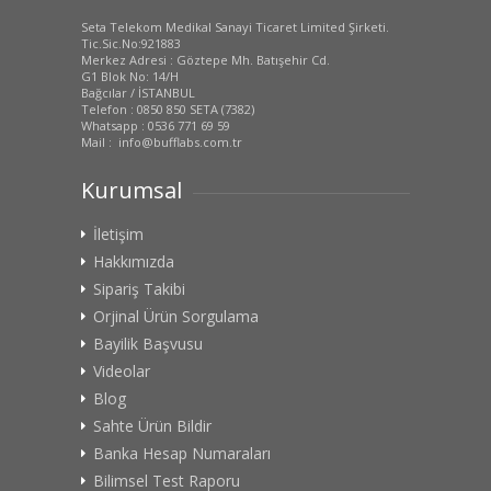
Seta Telekom Medikal Sanayi Ticaret Limited Şirketi.
Tic.Sic.No:921883
Merkez Adresi : Göztepe Mh. Batışehir Cd.
G1 Blok No: 14/H
Bağcılar / İSTANBUL
Telefon : 0850 850 SETA (7382)
Whatsapp : 0536 771 69 59
Mail : info@bufflabs.com.tr
Kurumsal
İletişim
Hakkımızda
Sipariş Takibi
Orjinal Ürün Sorgulama
Bayilik Başvusu
Videolar
Blog
Sahte Ürün Bildir
Banka Hesap Numaraları
Bilimsel Test Raporu