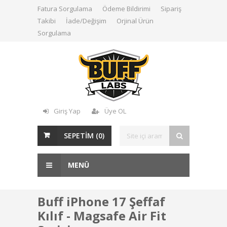
Fatura Sorgulama
Ödeme Bildirimi
Sipariş
Takibi
İade/Değişim
Orjinal Ürün
Sorgulama
Giriş Yap
Üye OL
SEPETİM (
0
)
MENÜ
Buff iPhone 17 Şeffaf
Kılıf - Magsafe Air Fit