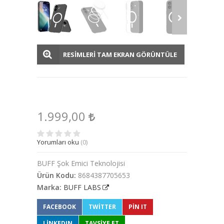
RESİMLERİ TAM EKRAN GÖRÜNTÜLE
1.999,00
Yorumları oku
(0)
BUFF Şok Emici Teknolojisi
Ürün Kodu:
8684387705653
Marka:
BUFF LABS
FACEBOOK
TWITTER
PIN IT
LINKEDIN
TAVSİYE ET