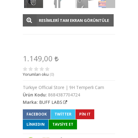
RESİMLERİ TAM EKRAN GÖRÜNTÜLE
1.149,00
Yorumları oku
(0)
Türkiye Official Store | 9H Temperli Cam
Ürün Kodu:
8684387704724
Marka:
BUFF LABS
FACEBOOK
TWITTER
PIN IT
LINKEDIN
TAVSİYE ET