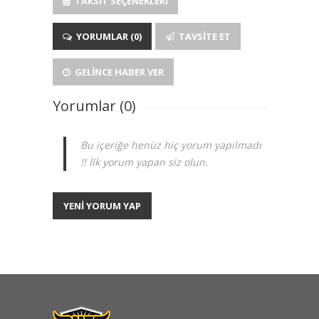
TAKSIT SEÇENEKLERI
YORUMLAR (0)
TAVSITE ET
GELINCE HABER VER
Yorumlar (0)
Bu içeriğe henüz hiç yorum yapılmadı
!! İlk yorum yapan siz olun.
YENİ YORUM YAP