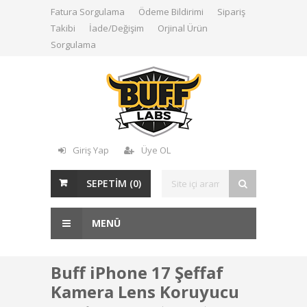
Fatura Sorgulama
Ödeme Bildirimi
Sipariş
Takibi
İade/Değişim
Orjinal Ürün
Sorgulama
Giriş Yap
Üye OL
SEPETİM (
0
)
MENÜ
Buff iPhone 17 Şeffaf
Kamera Lens Koruyucu