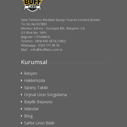
Seta Telekom Medikal Sanayi Ticaret Limited Şirketi.
Tic.Sic.No:921883
Merkez Adresi : Göztepe Mh. Batışehir Cd.
G1 Blok No: 14/H
Bağcılar / İSTANBUL
Telefon : 0850 850 SETA (7382)
Whatsapp : 0536 771 69 59
Mail : info@bufflabs.com.tr
Kurumsal
İletişim
Hakkımızda
Sipariş Takibi
Orjinal Ürün Sorgulama
Bayilik Başvusu
Videolar
Blog
Sahte Ürün Bildir