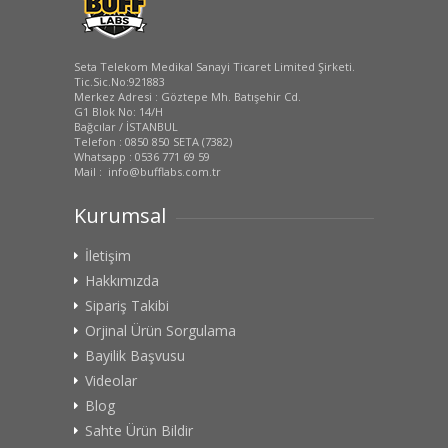
Seta Telekom Medikal Sanayi Ticaret Limited Şirketi.
Tic.Sic.No:921883
Merkez Adresi : Göztepe Mh. Batışehir Cd.
G1 Blok No: 14/H
Bağcılar / İSTANBUL
Telefon : 0850 850 SETA (7382)
Whatsapp : 0536 771 69 59
Mail : info@bufflabs.com.tr
Kurumsal
İletişim
Hakkımızda
Sipariş Takibi
Orjinal Ürün Sorgulama
Bayilik Başvusu
Videolar
Blog
Sahte Ürün Bildir