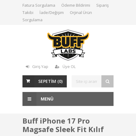
Fatura Sorgulama
Ödeme Bildirimi
Sipariş
Takibi
İade/Değişim
Orjinal Ürün
Sorgulama
Giriş Yap
Üye OL
SEPETİM (
0
)
MENÜ
Buff iPhone 17 Pro
Magsafe Sleek Fit Kılıf