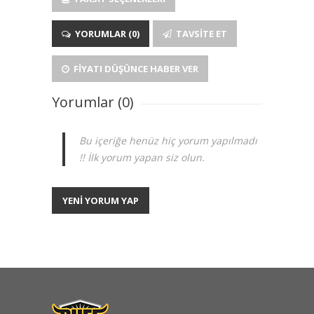
YORUMLAR (0)
TAVSITE ET
FIYATI DÜŞÜNCE HABER VER
Yorumlar (0)
Bu içeriğe henüz hiç yorum yapılmadı
!! İlk yorum yapan siz olun.
YENİ YORUM YAP