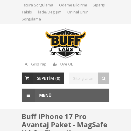
Fatura Sorgulama
Ödeme Bildirimi
Sipariş
Takibi
İade/Değişim
Orjinal Ürün
Sorgulama
Giriş Yap
Üye OL
SEPETİM (
0
)
MENÜ
Buff iPhone 17 Pro
Avantaj Paket - MagSafe