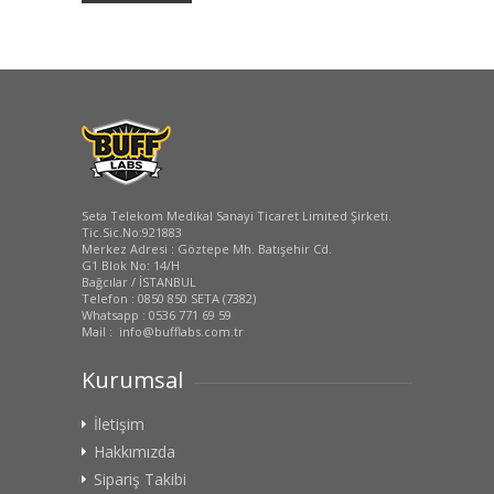
Seta Telekom Medikal Sanayi Ticaret Limited Şirketi.
Tic.Sic.No:921883
Merkez Adresi : Göztepe Mh. Batışehir Cd.
G1 Blok No: 14/H
Bağcılar / İSTANBUL
Telefon : 0850 850 SETA (7382)
Whatsapp : 0536 771 69 59
Mail : info@bufflabs.com.tr
Kurumsal
İletişim
Hakkımızda
Sipariş Takibi