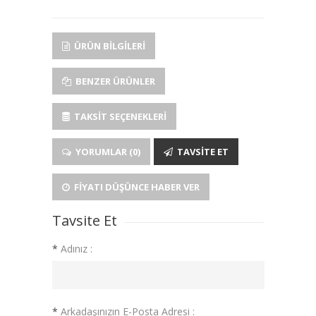
ÜRÜN BILGILERI
BENZER ÜRÜNLER
TAKSIT SEÇENEKLERI
YORUMLAR (0)
TAVSITE ET
FIYATI DÜŞÜNCE HABER VER
Tavsite Et
*
Adınız :
*
Arkadaşınızın E-Posta Adresi :