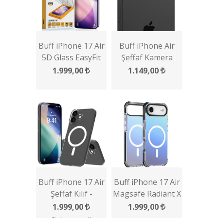
Buff iPhone 17 Air
Buff iPhone Air
5D Glass EasyFit
Şeffaf Kamera
Multipack 2 Adet
Lens Koruyucu
1.999,00
1.149,00
Ekran Koruyucu
Buff iPhone 17 Air
Buff iPhone 17 Air
Şeffaf Kılıf -
Magsafe Radiant X
Magsafe Air Fit
Kılıf
1.999,00
1.999,00
Serisi