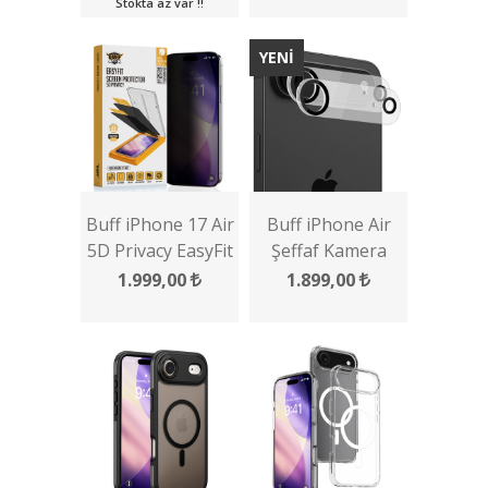
Stokta az var !!
YENİ
Buff iPhone 17 Air
Buff iPhone Air
5D Privacy EasyFit
Şeffaf Kamera
Multipack 2 Adet
Lens Koruyucu 2
1.999,00
1.899,00
Ekran Koruyucu
Adet