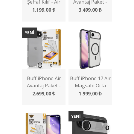
Şeffaf Kılıf - Air
Avantaj Paket -
Hybrid Serisi
MagSafe Kılıf +
1.199,00
3.499,00
Ekran Koruyucu +
Lens Koruyucu
YENİ
Buff iPhone Air
Buff iPhone 17 Air
Avantaj Paket -
Magsafe Octa
Şeffaf Kılıf + Ekran
Shield Kılıf
2.699,00
1.999,00
Koruyucu + Lens
Koruyucu
YENİ