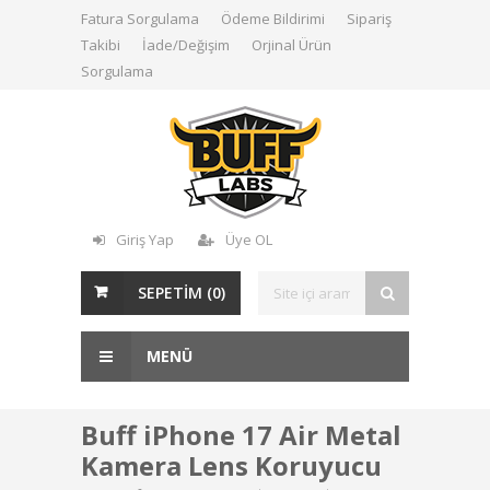
Fatura Sorgulama
Ödeme Bildirimi
Sipariş
Takibi
İade/Değişim
Orjinal Ürün
Sorgulama
Giriş Yap
Üye OL
SEPETİM (
0
)
MENÜ
Buff iPhone 17 Air Metal
Kamera Lens Koruyucu