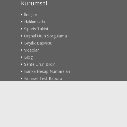
Kurumsal
İletişim
Hakkımızda
Sipariş Takibi
Orjinal Ürün Sorgulama
Bayilik Başvusu
Videolar
Blog
Sahte Ürün Bildir
Banka Hesap Numaraları
Bilimsel Test Raporu
Site Haritası
Kişisel Verilerin Korunması
Teslimat Koşulları
İade/Değişim İşlemleri
Gizlilik Politikası