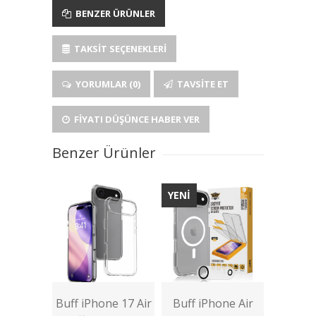
BENZER ÜRÜNLER
TAKSIT SEÇENEKLERI
YORUMLAR (0)
TAVSITE ET
FIYATI DÜŞÜNCE HABER VER
Benzer Ürünler
YENİ
Buff iPhone 17 Air
Buff iPhone Air