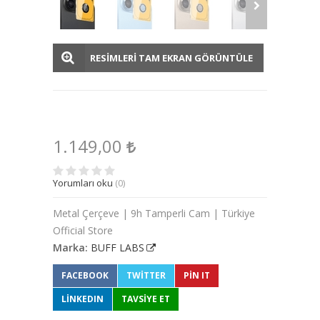
RESİMLERİ TAM EKRAN GÖRÜNTÜLE
1.149,00
Yorumları oku
(0)
Metal Çerçeve | 9h Tamperli Cam | Türkiye
Official Store
Marka:
BUFF LABS
FACEBOOK
TWITTER
PIN IT
LINKEDIN
TAVSİYE ET