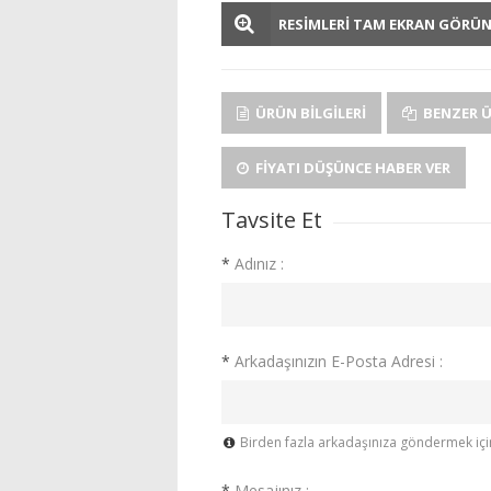
RESİMLERİ TAM EKRAN GÖRÜ
ÜRÜN BILGILERI
BENZER 
FIYATI DÜŞÜNCE HABER VER
Tavsite Et
*
Adınız :
*
Arkadaşınızın E-Posta Adresi :
Birden fazla arkadaşınıza göndermek için 
*
Mesajınız :