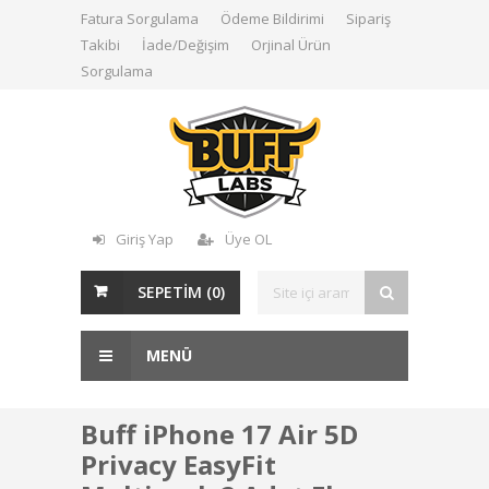
Fatura Sorgulama
Ödeme Bildirimi
Sipariş
Takibi
İade/Değişim
Orjinal Ürün
Sorgulama
Giriş Yap
Üye OL
SEPETİM (
0
)
MENÜ
Buff iPhone 17 Air 5D
Privacy EasyFit