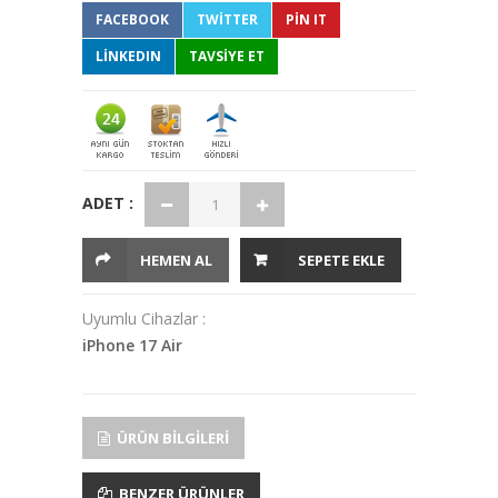
FACEBOOK
TWITTER
PIN IT
LINKEDIN
TAVSİYE ET
ADET :
HEMEN AL
SEPETE EKLE
Uyumlu Cihazlar :
iPhone 17 Air
ÜRÜN BILGILERI
BENZER ÜRÜNLER