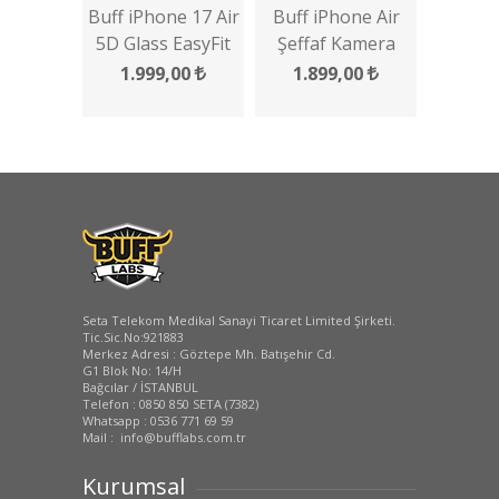
Buff iPhone 17 Air
Buff iPhone Air
5D Glass EasyFit
Şeffaf Kamera
Multipack 2 Adet
Lens Koruyucu 2
1.999,00
1.899,00
Ekran Koruyucu
Adet
Seta Telekom Medikal Sanayi Ticaret Limited Şirketi.
Tic.Sic.No:921883
Merkez Adresi : Göztepe Mh. Batışehir Cd.
G1 Blok No: 14/H
Bağcılar / İSTANBUL
Telefon : 0850 850 SETA (7382)
Whatsapp : 0536 771 69 59
Mail : info@bufflabs.com.tr
Kurumsal