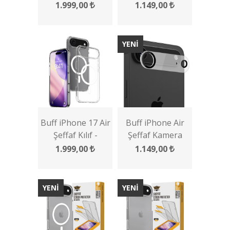
Kılıf
Koruyucu
1.999,00
1.149,00
YENİ
Buff iPhone 17 Air
Buff iPhone Air
Şeffaf Kılıf -
Şeffaf Kamera
Magsafe Air Hybrid
Lens Koruyucu
1.999,00
1.149,00
Serisi
YENİ
YENİ