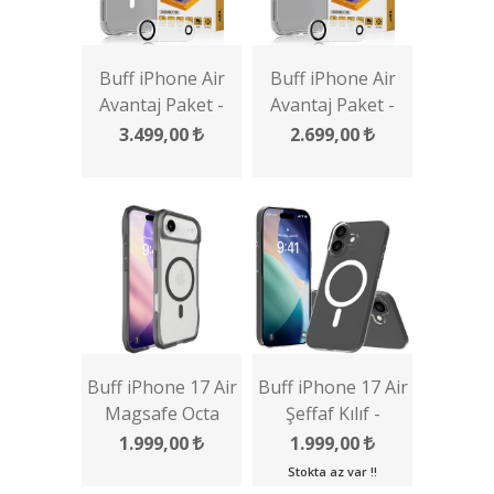
Buff iPhone Air
Buff iPhone Air
Avantaj Paket -
Avantaj Paket -
MagSafe Kılıf +
Şeffaf Kılıf + Ekran
3.499,00
2.699,00
Ekran Koruyucu +
Koruyucu + Lens
Lens Koruyucu
Koruyucu
Buff iPhone 17 Air
Buff iPhone 17 Air
Magsafe Octa
Şeffaf Kılıf -
Shield Kılıf
Magsafe Air Fit
1.999,00
1.999,00
Serisi
Stokta az var !!