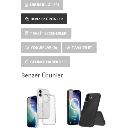
ÜRÜN BILGILERI
BENZER ÜRÜNLER
TAKSIT SEÇENEKLERI
YORUMLAR (0)
TAVSITE ET
GELINCE HABER VER
Benzer Ürünler