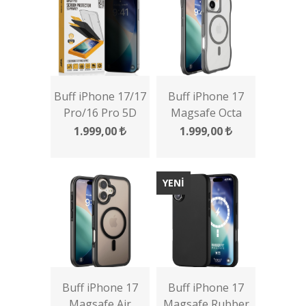
Buff iPhone 17/17
Buff iPhone 17
Pro/16 Pro 5D
Magsafe Octa
Privacy EasyFit
Shield Kılıf
1.999,00
1.999,00
Multipack 2 Adet
Ekran Koruyucu
YENİ
Buff iPhone 17
Buff iPhone 17
Magsafe Air
Magsafe Rubber