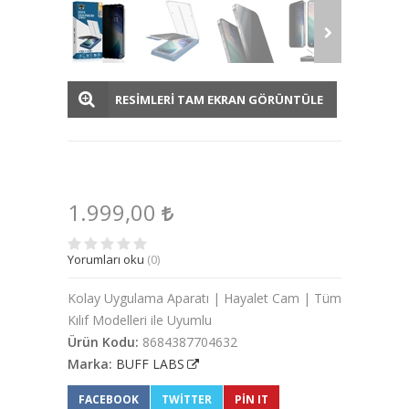
RESİMLERİ TAM EKRAN GÖRÜNTÜLE
1.999,00
Yorumları oku
(0)
Kolay Uygulama Aparatı | Hayalet Cam | Tüm
Kılıf Modelleri ile Uyumlu
Ürün Kodu:
8684387704632
Marka:
BUFF LABS
FACEBOOK
TWITTER
PIN IT