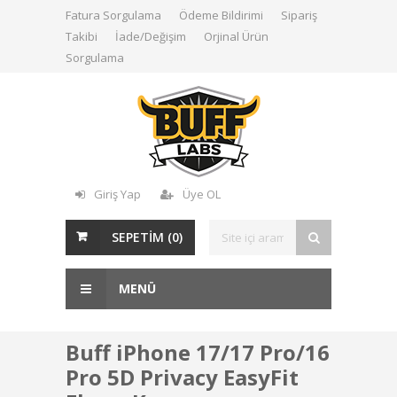
Fatura Sorgulama
Ödeme Bildirimi
Sipariş
Takibi
İade/Değişim
Orjinal Ürün
Sorgulama
Giriş Yap
Üye OL
SEPETİM (
0
)
MENÜ
Buff iPhone 17/17 Pro/16
Pro 5D Privacy EasyFit