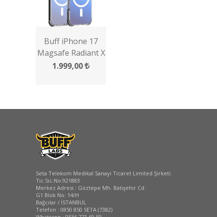
Buff iPhone 17
Magsafe Radiant X
Kılıf
1.999,00
Seta Telekom Medikal Sanayi Ticaret Limited Şirketi.
Tic.Sic.No:921883
Merkez Adresi : Göztepe Mh. Batışehir Cd.
G1 Blok No: 14/H
Bağcılar / İSTANBUL
Telefon : 0850 850 SETA (7382)
Whatsapp : 0536 771 69 59