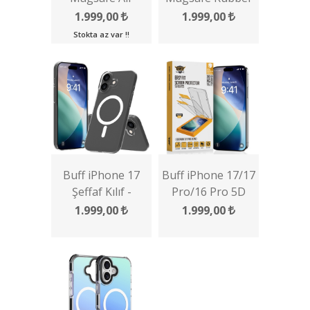
Bumper Kılıf
Fit Silikon Kılıf
1.999,00
1.999,00
Stokta az var !!
Buff iPhone 17
Buff iPhone 17/17
Şeffaf Kılıf -
Pro/16 Pro 5D
Magsafe Air Fit
Glass EasyFit
1.999,00
1.999,00
Serisi
Multipack 2 Adet
Ekran Koruyucu