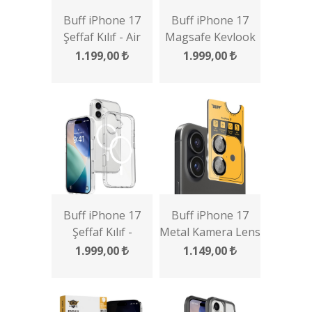
Buff iPhone 17
Buff iPhone 17
Şeffaf Kılıf - Air
Magsafe Kevlook
Hybrid Serisi
Kılıf
1.199,00
1.999,00
Buff iPhone 17
Buff iPhone 17
Şeffaf Kılıf -
Metal Kamera Lens
Magsafe Air Hybrid
Koruyucu
1.999,00
1.149,00
Serisi