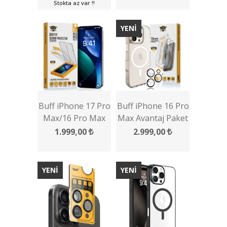
Ekran Koruyucu
Stokta az var !!
YENİ
Buff iPhone 17 Pro
Buff iPhone 16 Pro
Max/16 Pro Max
Max Avantaj Paket
5D Glass EasyFit
- Magsafe Kılıf +
1.999,00
2.999,00
Multipack 2 Adet
Ekran Koruyucu +
Ekran Koruyucu
Lens Koruyucu
YENİ
YENİ