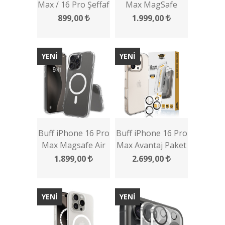
Max / 16 Pro Şeffaf
Max MagSafe
Kamera Lens
Rubber Fit Kılıf
899,00
1.999,00
Koruyucu
YENİ
YENİ
Buff iPhone 16 Pro
Buff iPhone 16 Pro
Max Magsafe Air
Max Avantaj Paket
Hybrid Şeffaf Kılıf
- Kılıf + Ekran
1.899,00
2.699,00
Koruyucu + Lens
Koruyucu
YENİ
YENİ