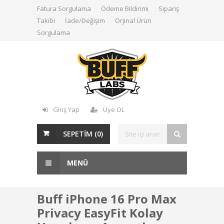
Fatura Sorgulama
Ödeme Bildirimi
Sipariş
Takibi
İade/Değişim
Orjinal Ürün
Sorgulama
Giriş Yap
Üye OL
SEPETİM (
0
)
MENÜ
Buff iPhone 16 Pro Max
Privacy EasyFit Kolay