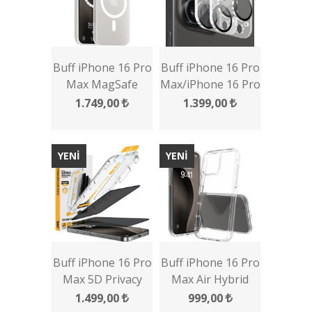
Buff iPhone 16 Pro
Buff iPhone 16 Pro
Max MagSafe
Max/iPhone 16 Pro
Slimfy Kılıf
Şeffaf Lens
1.749,00
1.399,00
Koruyucu 2 Adet
YENİ
YENİ
Buff iPhone 16 Pro
Buff iPhone 16 Pro
Max 5D Privacy
Max Air Hybrid
EasyFit 2 Adet
Şeffaf Kılıf
1.499,00
999,00