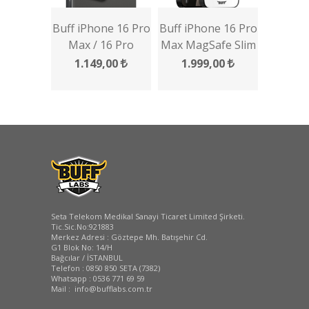
Buff iPhone 16 Pro
Buff iPhone 16 Pro
Max / 16 Pro
Max MagSafe Slim
Titanyum Kamera
Fit Kılıf
1.149,00
1.999,00
Lens Koruyucu
Seta Telekom Medikal Sanayi Ticaret Limited Şirketi.
Tic.Sic.No:921883
Merkez Adresi : Göztepe Mh. Batışehir Cd.
G1 Blok No: 14/H
Bağcılar / İSTANBUL
Telefon : 0850 850 SETA (7382)
Whatsapp : 0536 771 69 59
Mail : info@bufflabs.com.tr