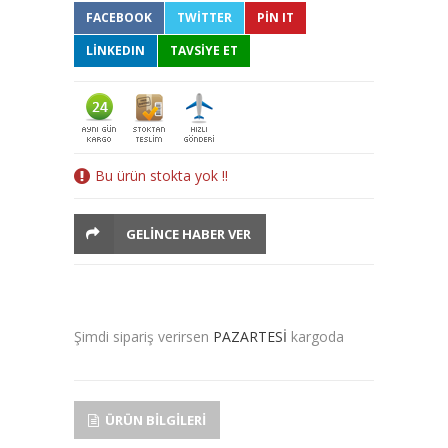
FACEBOOK
TWITTER
PIN IT
LINKEDIN
TAVSİYE ET
Bu ürün stokta yok !!
GELINCE HABER VER
Şimdi sipariş verirsen
PAZARTESİ
kargoda
ÜRÜN BILGILERI