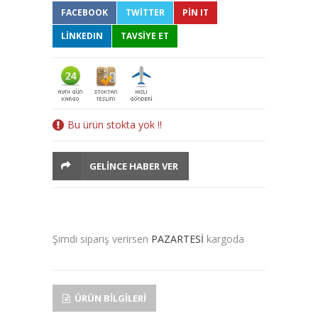
FACEBOOK
TWITTER
PIN IT
LINKEDIN
TAVSİYE ET
Bu ürün stokta yok !!
GELINCE HABER VER
Şimdi sipariş verirsen
PAZARTESİ
kargoda
ÜRÜN BILGILERI