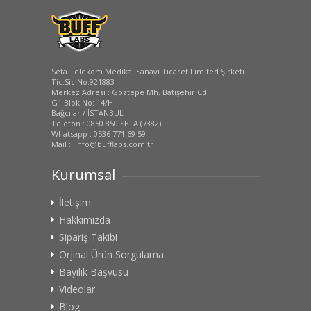
Seta Telekom Medikal Sanayi Ticaret Limited Şirketi.
Tic.Sic.No:921883
Merkez Adresi : Göztepe Mh. Batışehir Cd.
G1 Blok No: 14/H
Bağcılar / İSTANBUL
Telefon : 0850 850 SETA (7382)
Whatsapp : 0536 771 69 59
Mail : info@bufflabs.com.tr
Kurumsal
İletişim
Hakkımızda
Sipariş Takibi
Orjinal Ürün Sorgulama
Bayilik Başvusu
Videolar
Blog