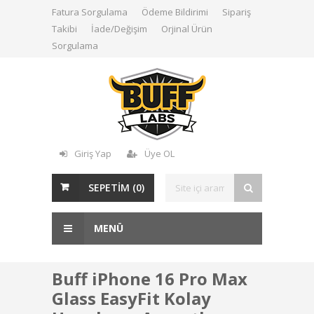
Fatura Sorgulama
Ödeme Bildirimi
Sipariş
Takibi
İade/Değişim
Orjinal Ürün
Sorgulama
Giriş Yap
Üye OL
SEPETİM (
0
)
MENÜ
Buff iPhone 16 Pro Max
Glass EasyFit Kolay