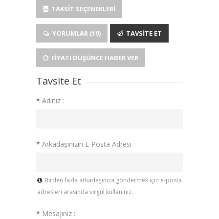
TAKSIT SEÇENEKLERI
YORUMLAR (19)
TAVSITE ET
FIYATI DÜŞÜNCE HABER VER
Tavsite Et
*
Adınız :
*
Arkadaşınızın E-Posta Adresi :
Birden fazla arkadaşınıza göndermek için e-posta
adresleri arasında virgül kullanınız.
*
Mesajınız :