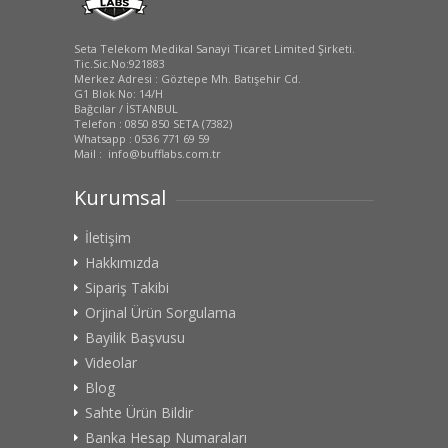
Seta Telekom Medikal Sanayi Ticaret Limited Şirketi.
Tic.Sic.No:921883
Merkez Adresi : Göztepe Mh. Batışehir Cd.
G1 Blok No: 14/H
Bağcılar / İSTANBUL
Telefon : 0850 850 SETA (7382)
Whatsapp : 0536 771 69 59
Mail : info@bufflabs.com.tr
Kurumsal
İletişim
Hakkımızda
Sipariş Takibi
Orjinal Ürün Sorgulama
Bayilik Başvusu
Videolar
Blog
Sahte Ürün Bildir
Banka Hesap Numaraları