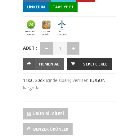
LINKEDIN
TAVSİYE ET
ADET :
HEMEN AL
SEPETE EKLE
11sa, 20dk
içinde sipariş verirsen
BUGÜN
kargoda
ÜRÜN BILGILERI
BENZER ÜRÜNLER