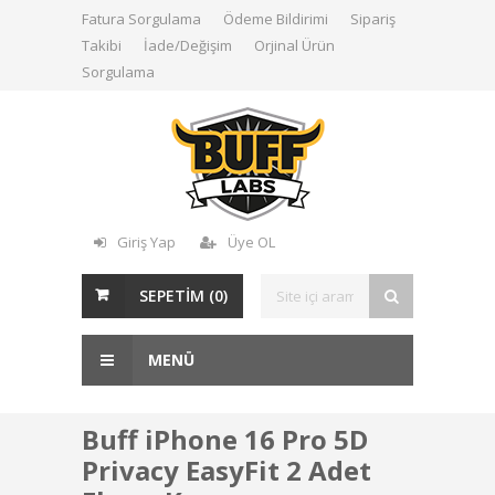
Fatura Sorgulama
Ödeme Bildirimi
Sipariş
Takibi
İade/Değişim
Orjinal Ürün
Sorgulama
Giriş Yap
Üye OL
SEPETİM (
0
)
MENÜ
Buff iPhone 16 Pro 5D
Privacy EasyFit 2 Adet