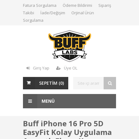
Fatura Sorgulama
Ödeme Bildirimi
Sipariş
Takibi
İade/Değişim
Orjinal Ürün
Sorgulama
Giriş Yap
Üye OL
SEPETİM (
0
)
MENÜ
Buff iPhone 16 Pro 5D
EasyFit Kolay Uygulama