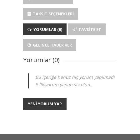
TAKSIT SEÇENEKLERI
YORUMLAR (0)
TAVSITE ET
GELINCE HABER VER
Yorumlar (0)
Bu içeriğe henüz hiç yorum yapılmadı
!! İlk yorum yapan siz olun.
YENİ YORUM YAP