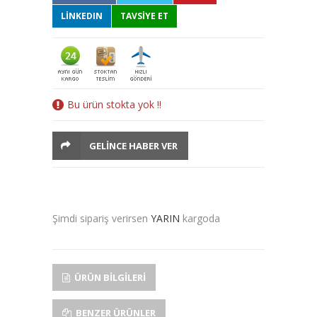
LINKEDIN
TAVSİYE ET
Bu ürün stokta yok !!
GELINCE HABER VER
Şimdi sipariş verirsen
YARIN
kargoda
ÜRÜN BILGILERI
BENZER ÜRÜNLER