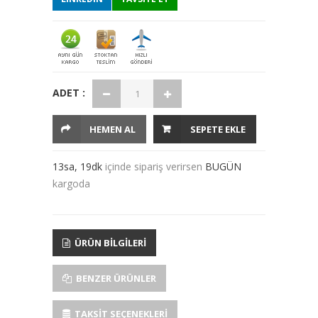
ADET :
HEMEN AL
SEPETE EKLE
13sa, 19dk
içinde sipariş verirsen
BUGÜN
kargoda
ÜRÜN BILGILERI
BENZER ÜRÜNLER
TAKSIT SEÇENEKLERI