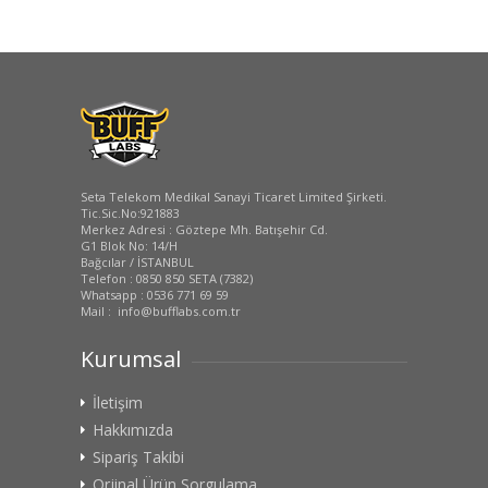
Seta Telekom Medikal Sanayi Ticaret Limited Şirketi.
Tic.Sic.No:921883
Merkez Adresi : Göztepe Mh. Batışehir Cd.
G1 Blok No: 14/H
Bağcılar / İSTANBUL
Telefon : 0850 850 SETA (7382)
Whatsapp : 0536 771 69 59
Mail : info@bufflabs.com.tr
Kurumsal
İletişim
Hakkımızda
Sipariş Takibi
Orjinal Ürün Sorgulama