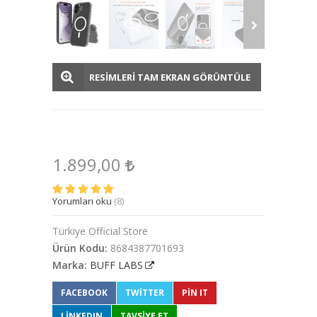
RESİMLERİ TAM EKRAN GÖRÜNTÜLE
1.899,00
Yorumları oku
(8)
Türkiye Official Store
Ürün Kodu:
8684387701693
Marka:
BUFF LABS
FACEBOOK
TWITTER
PIN IT
LINKEDIN
TAVSİYE ET