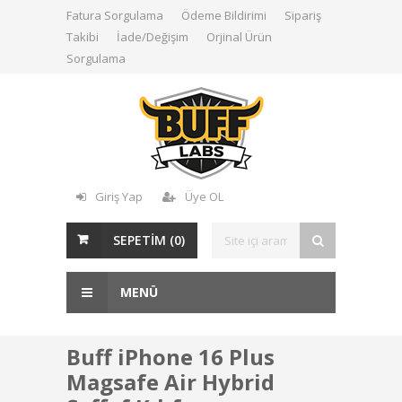
Fatura Sorgulama
Ödeme Bildirimi
Sipariş
Takibi
İade/Değişim
Orjinal Ürün
Sorgulama
Giriş Yap
Üye OL
SEPETİM (
0
)
MENÜ
Buff iPhone 16 Plus
Magsafe Air Hybrid