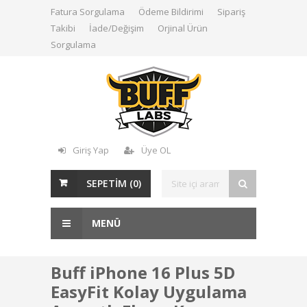
Fatura Sorgulama
Ödeme Bildirimi
Sipariş
Takibi
İade/Değişim
Orjinal Ürün
Sorgulama
Giriş Yap
Üye OL
SEPETİM (
0
)
MENÜ
Buff iPhone 16 Plus 5D
EasyFit Kolay Uygulama