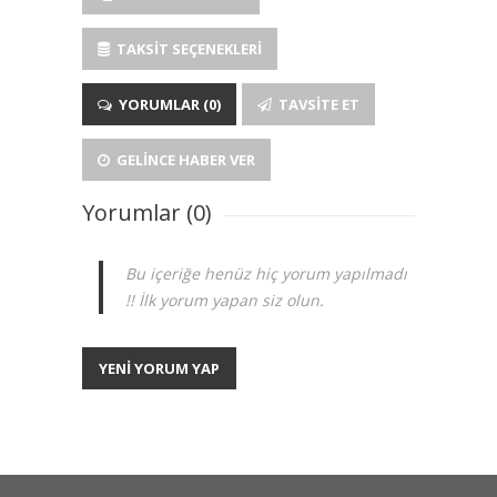
TAKSIT SEÇENEKLERI
YORUMLAR (0)
TAVSITE ET
GELINCE HABER VER
Yorumlar (0)
Bu içeriğe henüz hiç yorum yapılmadı
!! İlk yorum yapan siz olun.
YENİ YORUM YAP