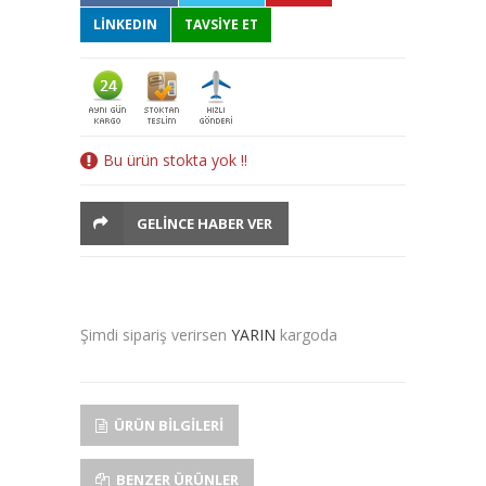
LINKEDIN
TAVSİYE ET
Bu ürün stokta yok !!
GELINCE HABER VER
Şimdi sipariş verirsen
YARIN
kargoda
ÜRÜN BILGILERI
BENZER ÜRÜNLER