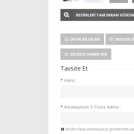
RESİMLERİ TAM EKRAN GÖRÜ
ÜRÜN BILGILERI
BENZER 
GELINCE HABER VER
Tavsite Et
*
Adınız :
*
Arkadaşınızın E-Posta Adresi :
Birden fazla arkadaşınıza göndermek için 