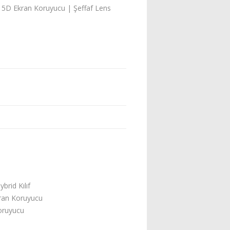
it 5D Ekran Koruyucu | Şeffaf Lens
brid Kılıf
kran Koruyucu
Koruyucu