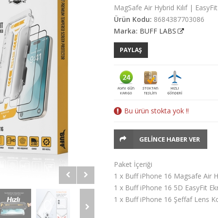
MagSafe Air Hybrid Kılıf | EasyF
Ürün Kodu:
8684387703086
Marka:
BUFF LABS
PAYLAŞ
Bu ürün stokta yok !!
GELINCE HABER VER
Paket İçeriği
1 x Buff iPhone 16 Magsafe Air Hy
1 x Buff iPhone 16 5D EasyFit E
1 x Buff iPhone 16 Şeffaf Lens 