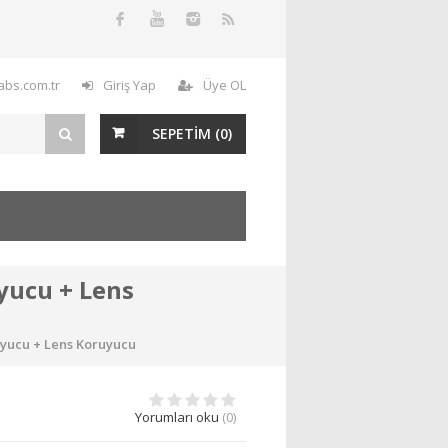
labs.com.tr
Giriş Yap
Üye OL
SEPETİM (
0
)
uyucu + Lens
ruyucu + Lens Koruyucu
Yorumları oku
(0)