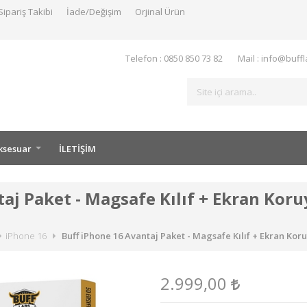
Sipariş Takibi
İade/Değişim
Orjinal Ürün
Telefon : 0850 850 73 82
Mail : info@buff
ksesuar
İLETİŞİM
aj Paket - Magsafe Kılıf + Ekran Kor
iPhone 16
Buff iPhone 16 Avantaj Paket - Magsafe Kılıf + Ekran Ko
2.999,00