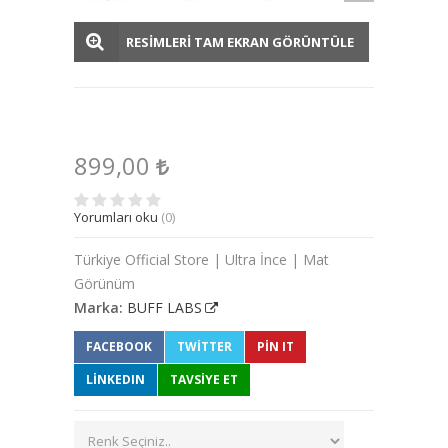
RESİMLERİ TAM EKRAN GÖRÜNTÜLE
899,00
Yorumları oku
(0)
Türkiye Official Store | Ultra İnce | Mat
Görünüm
Marka:
BUFF LABS
FACEBOOK
TWITTER
PIN IT
LINKEDIN
TAVSİYE ET