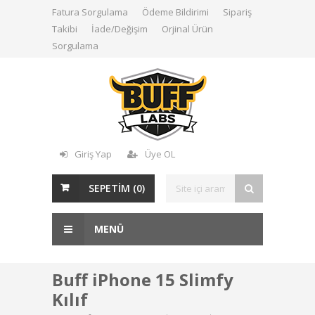
Fatura Sorgulama
Ödeme Bildirimi
Sipariş
Takibi
İade/Değişim
Orjinal Ürün
Sorgulama
Giriş Yap
Üye OL
SEPETİM (
0
)
MENÜ
Buff iPhone 15 Slimfy
Kılıf