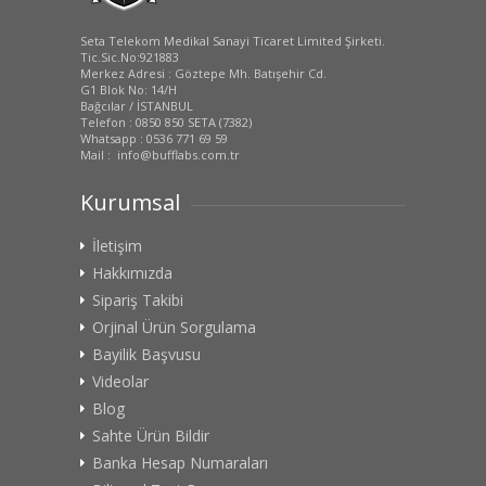
Seta Telekom Medikal Sanayi Ticaret Limited Şirketi.
Tic.Sic.No:921883
Merkez Adresi : Göztepe Mh. Batışehir Cd.
G1 Blok No: 14/H
Bağcılar / İSTANBUL
Telefon : 0850 850 SETA (7382)
Whatsapp : 0536 771 69 59
Mail : info@bufflabs.com.tr
Kurumsal
İletişim
Hakkımızda
Sipariş Takibi
Orjinal Ürün Sorgulama
Bayilik Başvusu
Videolar
Blog
Sahte Ürün Bildir
Banka Hesap Numaraları