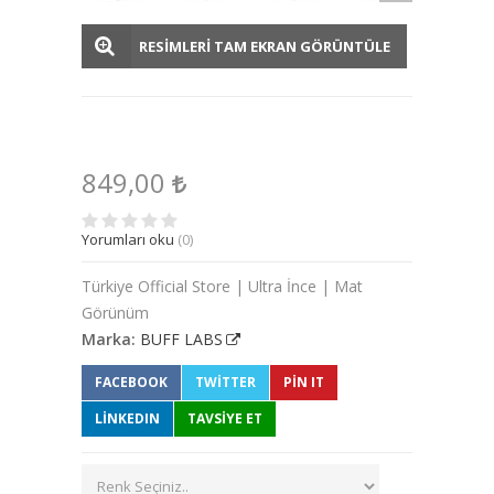
RESİMLERİ TAM EKRAN GÖRÜNTÜLE
849,00
Yorumları oku
(0)
Türkiye Official Store | Ultra İnce | Mat
Görünüm
Marka:
BUFF LABS
FACEBOOK
TWITTER
PIN IT
LINKEDIN
TAVSİYE ET