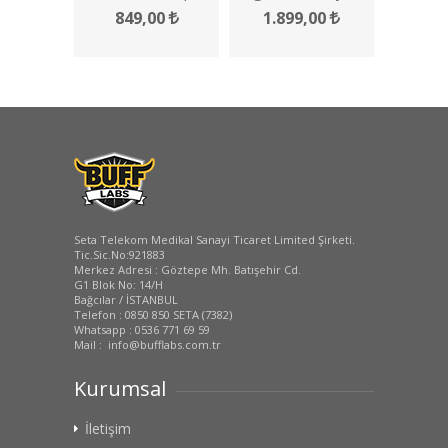
Kılıf
Kılıf
849,00
1.899,00
Seta Telekom Medikal Sanayi Ticaret Limited Şirketi.
Tic.Sic.No:921883
Merkez Adresi : Göztepe Mh. Batışehir Cd.
G1 Blok No: 14/H
Bağcılar / İSTANBUL
Telefon : 0850 850 SETA (7382)
Whatsapp : 0536 771 69 59
Mail : info@bufflabs.com.tr
Kurumsal
İletişim