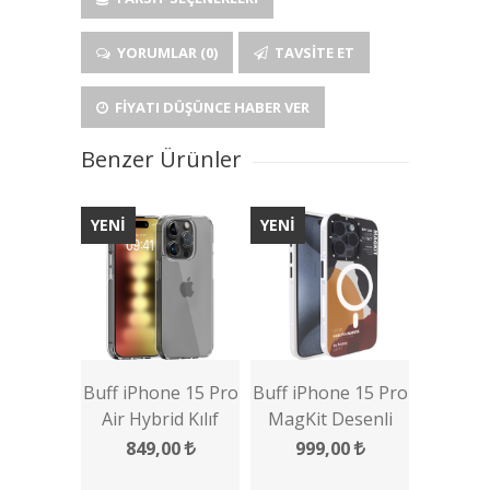
YORUMLAR (0)
TAVSITE ET
FIYATI DÜŞÜNCE HABER VER
Benzer Ürünler
YENİ
YENİ
Buff iPhone 15 Pro
Buff iPhone 15 Pro
Air Hybrid Kılıf
MagKit Desenli
Kılıf
849,00
999,00