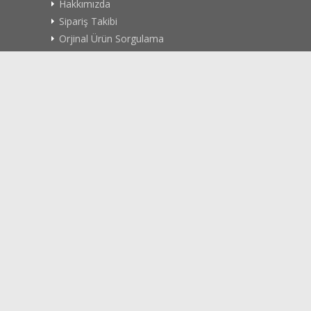
Hakkımızda
Sipariş Takibi
Orjinal Ürün Sorgulama
Bayilik Başvusu
Videolar
Blog
Sahte Ürün Bildir
Banka Hesap Numaraları
Bilimsel Test Raporu
Site Haritası
Kişisel Verilerin Korunması
Teslimat Koşulları
İade/Değişim İşlemleri
Gizlilik Politikası
Rıza Metni
KVK Başvuru Formu