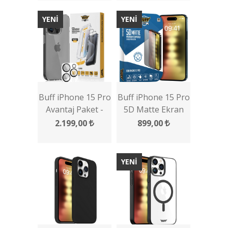
YENİ
YENİ
Buff iPhone 15 Pro
Buff iPhone 15 Pro
Avantaj Paket -
5D Matte Ekran
Şeffaf Kılıf + Ekran
Koruyucu
2.199,00
899,00
Koruyucu + Lens
Koruyucu
YENİ