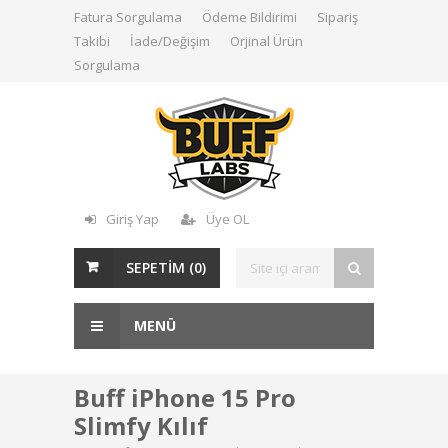
Fatura Sorgulama
Ödeme Bildirimi
Sipariş
Takibi
İade/Değişim
Orjinal Ürün
Sorgulama
Giriş Yap
Üye OL
SEPETİM (
0
)
MENÜ
Buff iPhone 15 Pro
Slimfy Kılıf