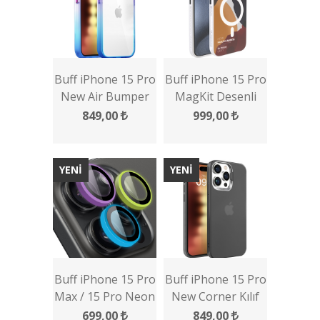
Buff iPhone 15 Pro
Buff iPhone 15 Pro
New Air Bumper
MagKit Desenli
Rainbow Kılıf
Kılıf
849,00
999,00
YENİ
YENİ
Buff iPhone 15 Pro
Buff iPhone 15 Pro
Max / 15 Pro Neon
New Corner Kılıf
Metal Lens
699,00
849,00