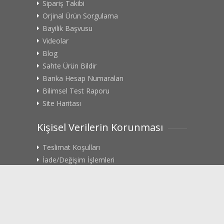
Sipariş Takibi
Orjinal Ürün Sorgulama
Bayilik Başvusu
Videolar
Blog
Sahte Ürün Bildir
Banka Hesap Numaraları
Bilimsel Test Raporu
Site Haritası
Kişisel Verilerin Korunması
Teslimat Koşulları
İade/Değişim İşlemleri
Gizlilik Politikası
Rıza Metni
KVK Başvuru Formu
Sosyal Medya