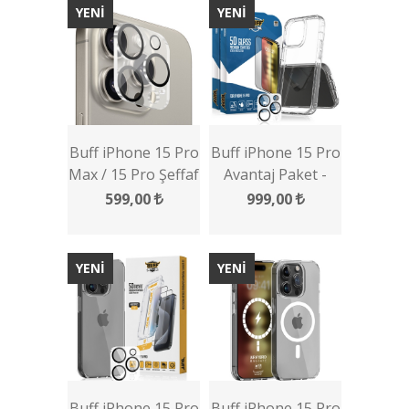
YENİ
YENİ
Buff iPhone 15 Pro
Buff iPhone 15 Pro
Max / 15 Pro Şeffaf
Avantaj Paket -
Kamera Lens
2x5D Ekran
599,00
999,00
Koruyucu
Koruyucu + Şeffaf
Kılıf + Lens
Koruyucu - Şeffaf
YENİ
YENİ
Buff iPhone 15 Pro
Buff iPhone 15 Pro