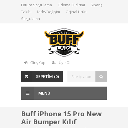
Fatura Sorgulama
Ödeme Bildirimi
Sipariş
Takibi
İade/Değişim
Orjinal Ürün
Sorgulama
Giriş Yap
Üye OL
SEPETİM (
0
)
MENÜ
Buff iPhone 15 Pro New
Air Bumper Kılıf