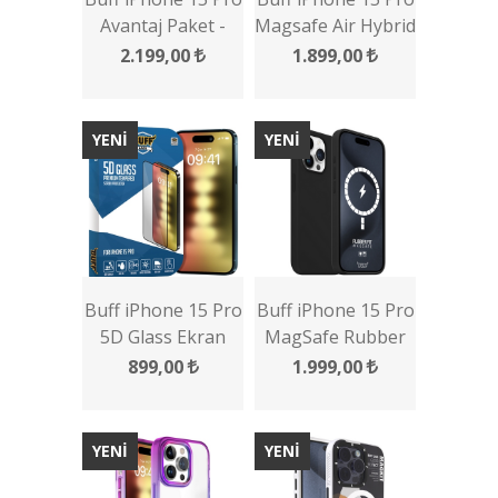
Avantaj Paket -
Magsafe Air Hybrid
Şeffaf Kılıf + Ekran
Kılıf
2.199,00
1.899,00
Koruyucu + Lens
Koruyucu
YENİ
YENİ
Buff iPhone 15 Pro
Buff iPhone 15 Pro
5D Glass Ekran
MagSafe Rubber
Koruyucu
Fit Kılıf
899,00
1.999,00
YENİ
YENİ