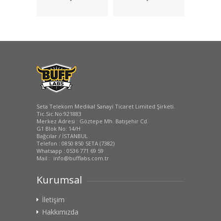
Koruyucu
Seta Telekom Medikal Sanayi Ticaret Limited Şirketi.
Tic.Sic.No:921883
Merkez Adresi : Göztepe Mh. Batışehir Cd.
G1 Blok No: 14/H
Bağcılar / İSTANBUL
Telefon : 0850 850 SETA (7382)
Whatsapp : 0536 771 69 59
Mail : info@bufflabs.com.tr
Kurumsal
İletişim
Hakkımızda