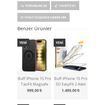
YORUMLAR (0)
TAVSITE ET
FIYATI DÜŞÜNCE HABER VER
Benzer Ürünler
YENİ
YENİ
Buff iPhone 15 Pro
Buff iPhone 15 Pro
TaoFit Magsafe
5D EasyFit 2 Adet
Kılıf
Ekran Koruyucu
999,00
1.499,00