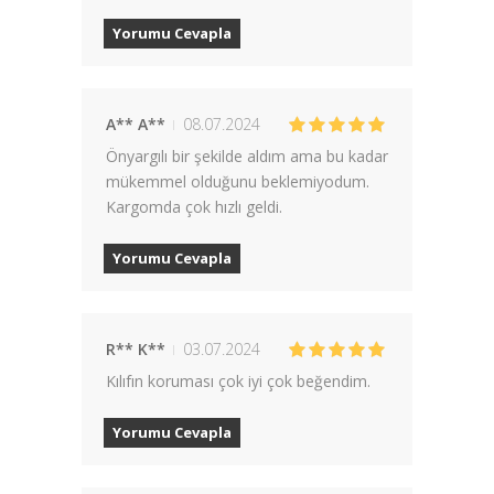
Yorumu Cevapla
A** A**
08.07.2024
Önyargılı bir şekilde aldım ama bu kadar
mükemmel olduğunu beklemiyodum.
Kargomda çok hızlı geldi.
Yorumu Cevapla
R** K**
03.07.2024
Kılıfın koruması çok iyi çok beğendim.
Yorumu Cevapla