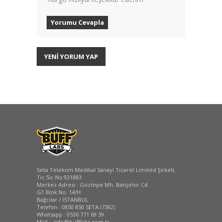
Yorumu Cevapla
YENİ YORUM YAP
Seta Telekom Medikal Sanayi Ticaret Limited Şirketi.
Tic.Sic.No:921883
Merkez Adresi : Göztepe Mh. Batışehir Cd.
G1 Blok No: 14/H
Bağcılar / İSTANBUL
Telefon : 0850 850 SETA (7382)
Whatsapp : 0536 771 69 59
Mail : info@bufflabs.com.tr