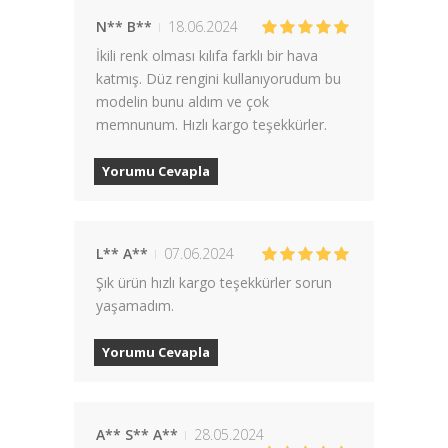
N** B**
18.06.2024
İkili renk olması kılıfa farklı bir hava
katmış. Düz rengini kullanıyorudum bu
modelin bunu aldım ve çok
memnunum. Hızlı kargo teşekkürler.
Yorumu Cevapla
L** A**
07.06.2024
Şık ürün hızlı kargo teşekkürler sorun
yaşamadım.
Yorumu Cevapla
A** S** A**
28.05.2024