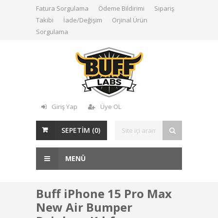
Fatura Sorgulama
Ödeme Bildirimi
Sipariş
Takibi
İade/Değişim
Orjinal Ürün
Sorgulama
Giriş Yap
Üye OL
SEPETİM (
0
)
MENÜ
Buff iPhone 15 Pro Max
New Air Bumper