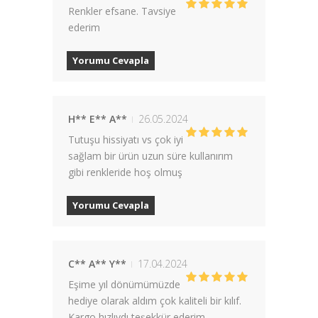
Renkler efsane. Tavsiye
ederim
Yorumu Cevapla
H** E** A**
26.05.2024
Tutuşu hissiyatı vs çok iyi
sağlam bir ürün uzun süre kullanırım
gibi renkleride hoş olmuş
Yorumu Cevapla
C** A** Y**
17.04.2024
Eşime yıl dönümümüzde
hediye olarak aldım çok kaliteli bir kılıf.
Kargo hızlıydı teşekkür ederim