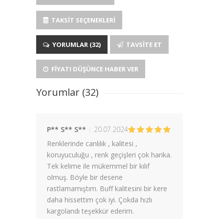
TAKSIT SEÇENEKLERI
YORUMLAR (32)
TAVSITE ET
FIYATI DÜŞÜNCE HABER VER
Yorumlar (32)
P** S** S**
20.07.2024
Renklerinde canlılık , kalitesi ,
koruyuculuğu , renk geçişleri çok harika.
Tek kelime ile mükemmel bir kılıf
olmuş. Böyle bir desene
rastlamamıştım. Buff kalitesini bir kere
daha hissettim çok iyi. Çokda hızlı
kargolandı teşekkür ederim.