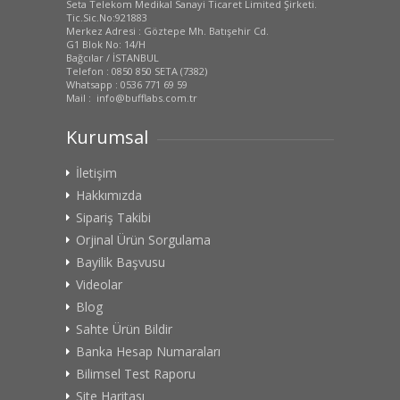
Seta Telekom Medikal Sanayi Ticaret Limited Şirketi.
Tic.Sic.No:921883
Merkez Adresi : Göztepe Mh. Batışehir Cd.
G1 Blok No: 14/H
Bağcılar / İSTANBUL
Telefon : 0850 850 SETA (7382)
Whatsapp : 0536 771 69 59
Mail : info@bufflabs.com.tr
Kurumsal
İletişim
Hakkımızda
Sipariş Takibi
Orjinal Ürün Sorgulama
Bayilik Başvusu
Videolar
Blog
Sahte Ürün Bildir
Banka Hesap Numaraları
Bilimsel Test Raporu
Site Haritası