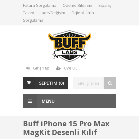
Fatura Sorgulama
Ödeme Bildirimi
Sipariş
Takibi
İade/Değişim
Orjinal Ürün
Sorgulama
Giriş Yap
Üye OL
SEPETİM (
0
)
MENÜ
Buff iPhone 15 Pro Max
MagKit Desenli Kılıf