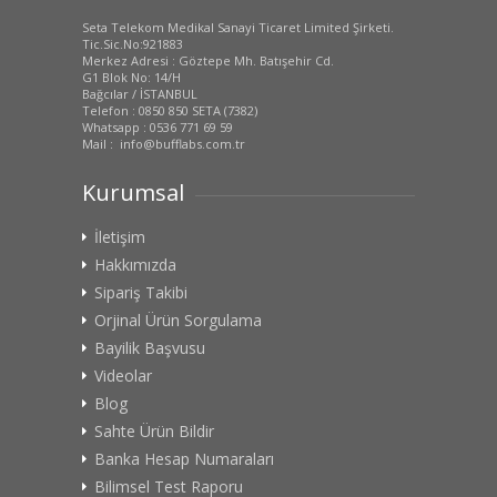
Seta Telekom Medikal Sanayi Ticaret Limited Şirketi.
Tic.Sic.No:921883
Merkez Adresi : Göztepe Mh. Batışehir Cd.
G1 Blok No: 14/H
Bağcılar / İSTANBUL
Telefon : 0850 850 SETA (7382)
Whatsapp : 0536 771 69 59
Mail : info@bufflabs.com.tr
Kurumsal
İletişim
Hakkımızda
Sipariş Takibi
Orjinal Ürün Sorgulama
Bayilik Başvusu
Videolar
Blog
Sahte Ürün Bildir
Banka Hesap Numaraları
Bilimsel Test Raporu