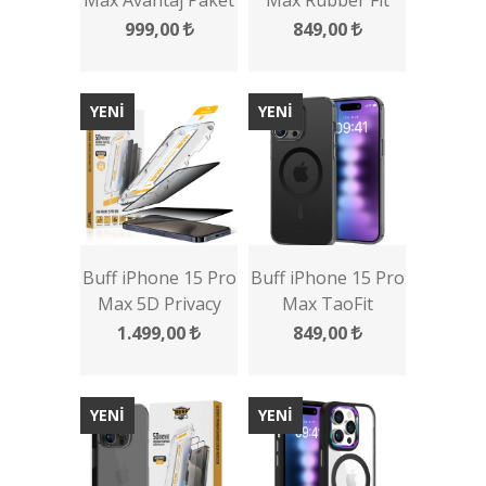
Max Avantaj Paket
Max Rubber Fit
- 2x5D Ekran
Kılıf
999,00
849,00
Koruyucu + Siyah
Kılıf + Lens
Koruyucu
YENİ
YENİ
Buff iPhone 15 Pro
Buff iPhone 15 Pro
Max 5D Privacy
Max TaoFit
EasyFit 2 Adet
Magsafe Kılıf
1.499,00
849,00
Ekran Koruyucu
YENİ
YENİ