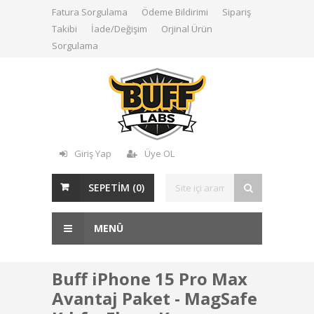
Fatura Sorgulama
Ödeme Bildirimi
Sipariş
Takibi
İade/Değişim
Orjinal Ürün
Sorgulama
Giriş Yap
Üye OL
SEPETİM (
0
)
MENÜ
Buff iPhone 15 Pro Max
Avantaj Paket - MagSafe