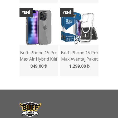
YENİ
YENİ
Buff iPhone 15 Pro
Buff iPhone 15 Pro
Max Air Hybrid Kılıf
Max Avantaj Paket
- 2x5D Ekran
849,00
1.299,00
Koruyucu +
Magsafe Kılıf +
Lens Koruyucu