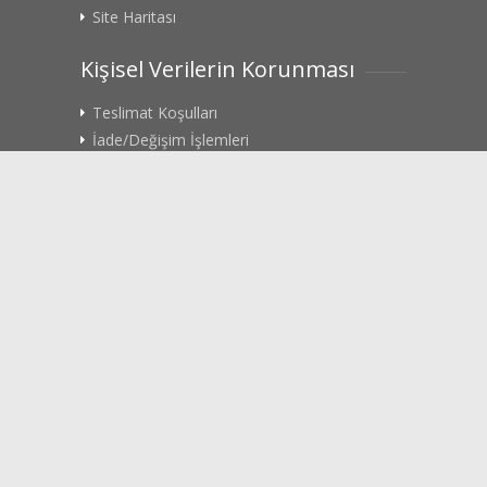
Site Haritası
Kişisel Verilerin Korunması
Teslimat Koşulları
İade/Değişim İşlemleri
Gizlilik Politikası
Rıza Metni
KVK Başvuru Formu
Sosyal Medya
Facebook
Twitter
Youtube
İnstagram