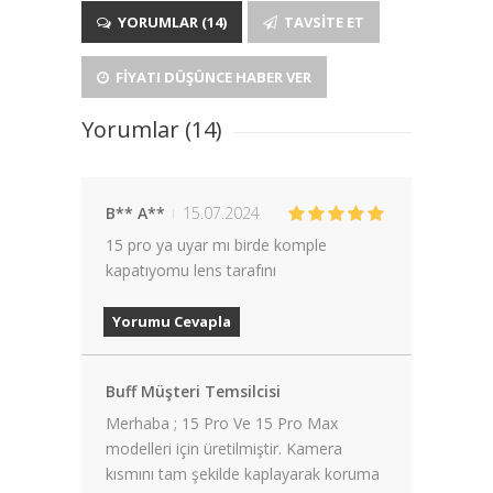
YORUMLAR (14)
TAVSITE ET
FIYATI DÜŞÜNCE HABER VER
Yorumlar (14)
B** A**
15.07.2024
15 pro ya uyar mı birde komple
kapatıyomu lens tarafını
Yorumu Cevapla
Buff Müşteri Temsilcisi
Merhaba ; 15 Pro Ve 15 Pro Max
modelleri için üretilmiştir. Kamera
kısmını tam şekilde kaplayarak koruma