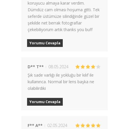
koruyucu almaya karar verdim.
Dümdüz cam olması hoşuma gitti. Tek
seferde üstümüze silindiğinde güzel bir
şekilde net berrak fotograflar
çekebiliyorum artık thanks you buff
Yorumu Cevapla
D** T**
08.05.2024
Şık sade varlığı ile yokluğu bir kılıf ile
kullanınca. Normal bir lens başka ne
olabilirdiki
Yorumu Cevapla
F** A**
02.05.2024