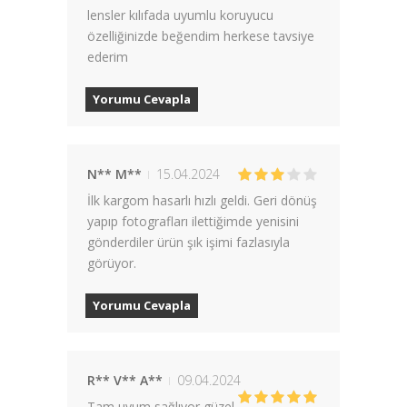
lensler kılıfada uyumlu koruyucu
özelliğinizde beğendim herkese tavsiye
ederim
Yorumu Cevapla
N** M**
15.04.2024
İlk kargom hasarlı hızlı geldi. Geri dönüş
yapıp fotografları ilettiğimde yenisini
gönderdiler ürün şık işimi fazlasıyla
görüyor.
Yorumu Cevapla
R** V** A**
09.04.2024
Tam uyum sağlıyor güzel