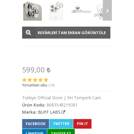
RESİMLERİ TAM EKRAN GÖRÜNTÜLE
599,00
Yorumları oku
(14)
Türkiye Official Store | 9H Temperli Cam
Ürün Kodu:
8683548219381
Marka:
BUFF LABS
FACEBOOK
TWITTER
PIN IT
LINKEDIN
TAVSİYE ET