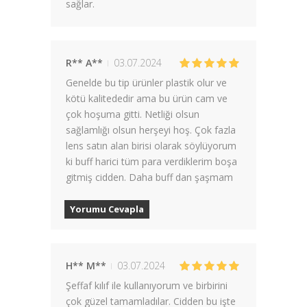
sağlar.
R** A**
03.07.2024
Genelde bu tip ürünler plastik olur ve
kötü kalitededir ama bu ürün cam ve
çok hoşuma gitti. Netliği olsun
sağlamlığı olsun herşeyi hoş. Çok fazla
lens satın alan birisi olarak söylüyorum
ki buff harici tüm para verdiklerim boşa
gitmiş cidden. Daha buff dan şaşmam
Yorumu Cevapla
H** M**
03.07.2024
Şeffaf kılıf ile kullanıyorum ve birbirini
çok güzel tamamladılar. Cidden bu işte