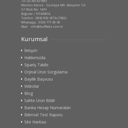
Tic.Sic.No:921883
Merkez Adresi : Göztepe Mh. Batışehir Cd.
G1 Blok No: 14/H
Bağcılar / İSTANBUL
Telefon : 0850 850 SETA (7382)
Whatsapp : 0536 771 69 59
Mail : info@bufflabs.com.tr
Kurumsal
İletişim
Hakkımızda
Sipariş Takibi
Orjinal Ürün Sorgulama
Bayilik Başvusu
Videolar
Blog
Sahte Ürün Bildir
Banka Hesap Numaraları
Bilimsel Test Raporu
Site Haritası