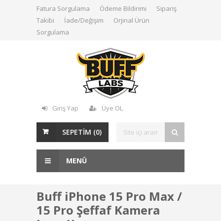
Fatura Sorgulama
Ödeme Bildirimi
Sipariş
Takibi
İade/Değişim
Orjinal Ürün
Sorgulama
Giriş Yap
Üye OL
SEPETİM (
0
)
MENÜ
Buff iPhone 15 Pro Max /
15 Pro Şeffaf Kamera