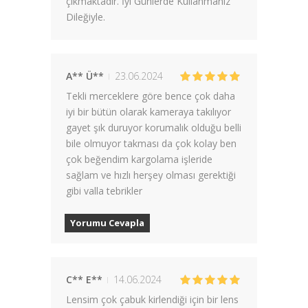
çıkmaktadır. İyi Günlerde Kullanmanız
Dileğiyle.
A** Ü**
23.06.2024
Tekli merceklere göre bence çok daha
iyi bir bütün olarak kameraya takılıyor
gayet şık duruyor korumalık olduğu belli
bile olmuyor takması da çok kolay ben
çok beğendim kargolama işleride
sağlam ve hızlı herşey olması gerektiği
gibi valla tebrikler
Yorumu Cevapla
C** E**
14.06.2024
Lensim çok çabuk kirlendiği için bir lens