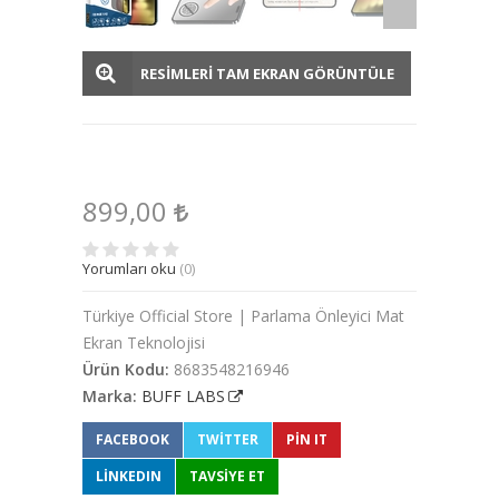
RESİMLERİ TAM EKRAN GÖRÜNTÜLE
899,00
Yorumları oku
(0)
Türkiye Official Store | Parlama Önleyici Mat
Ekran Teknolojisi
Ürün Kodu:
8683548216946
Marka:
BUFF LABS
FACEBOOK
TWITTER
PIN IT
LINKEDIN
TAVSİYE ET