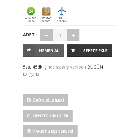
ADET :
HEMEN AL
SEPETE EKLE
5sa, 45dk
içinde sipariş verirsen
BUGÜN
kargoda
ÜRÜN BILGILERI
BENZER ÜRÜNLER
TAKSIT SEÇENEKLERI