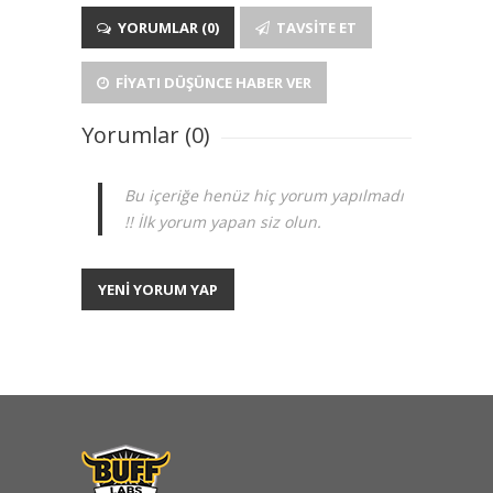
YORUMLAR (0)
TAVSITE ET
FIYATI DÜŞÜNCE HABER VER
Yorumlar (0)
Bu içeriğe henüz hiç yorum yapılmadı
!! İlk yorum yapan siz olun.
YENİ YORUM YAP