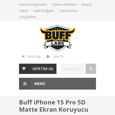
Fatura Sorgulama
Ödeme Bildirimi
Sipariş
Takibi
İade/Değişim
Orjinal Ürün
Sorgulama
Giriş Yap
Üye OL
SEPETİM (
0
)
MENÜ
Buff iPhone 15 Pro 5D
Matte Ekran Koruyucu