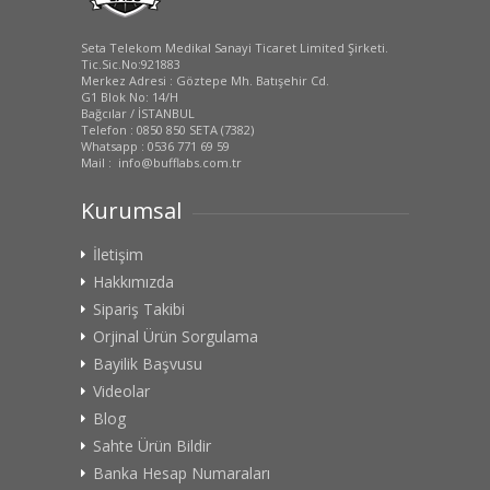
Seta Telekom Medikal Sanayi Ticaret Limited Şirketi.
Tic.Sic.No:921883
Merkez Adresi : Göztepe Mh. Batışehir Cd.
G1 Blok No: 14/H
Bağcılar / İSTANBUL
Telefon : 0850 850 SETA (7382)
Whatsapp : 0536 771 69 59
Mail : info@bufflabs.com.tr
Kurumsal
İletişim
Hakkımızda
Sipariş Takibi
Orjinal Ürün Sorgulama
Bayilik Başvusu
Videolar
Blog
Sahte Ürün Bildir
Banka Hesap Numaraları